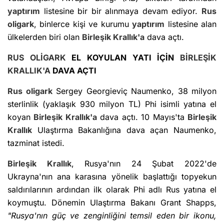
yaptırım
listesine bir bir alınmaya devam ediyor.
Rus
oligark
, binlerce kişi ve kurumu
yaptırım
listesine alan
ülkelerden biri olan
Birleşik Krallık'a
dava açtı.
RUS OLİGARK
EL KOYULAN YATI İÇİN
BİRLEŞİK
KRALLIK'A
DAVA AÇTI
Rus oligark
Sergey Georgieviç Naumenko, 38 milyon
sterlinlik (yaklaşık 930 milyon TL) Phi isimli yatına el
koyan
Birleşik Krallık'a
dava açtı. 10 Mayıs'ta
Birleşik
Krallık
Ulaştırma Bakanlığına dava açan Naumenko,
tazminat istedi.
Birleşik Krallık
, Rusya'nın 24 Şubat 2022'de
Ukrayna'nın ana karasına yönelik başlattığı topyekun
saldırılarının ardından ilk olarak Phi adlı Rus yatına el
koymuştu. Dönemin Ulaştırma Bakanı Grant Shapps,
"Rusya'nın güç ve zenginliğini temsil eden bir ikonu,