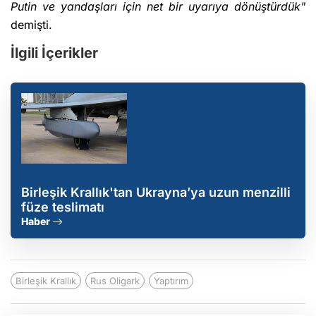
Putin ve yandaşları için net bir uyarıya dönüştürdük"
demişti.
İlgili İçerikler
Birleşik Krallık'tan Ukrayna’ya uzun menzilli
füze teslimatı
Haber
Birleşik Krallık
Rus Oligark
Yaptırım