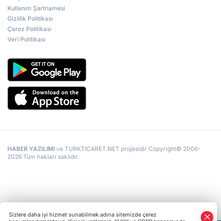
Kullanım Şartnamesi
Gizlilik Politikası
Çerez Politikası
Veri Politikası
HABER YAZILIMI
ve TURKTICARET.NET projesidir Copyright© 2006-
2026 Tüm hakları saklıdır.
Sizlere daha iyi hizmet sunabilmek adına sitemizde çerez