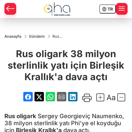
TR
Anasayfa
Gündem
Rus
oligark
38
Rus oligark 38 milyon
milyon
sterlinlik
yatı için
sterlinlik yatı için Birleşik
Birleşik
Krallık'a
Krallık'a dava açtı
dava
açtı
Rus oligark
Sergey Georgieviç Naumenko,
38 milyon sterlinlik yatı Phi'ye el koyduğu
için
Birleşik Krallık'a
dava açtı.