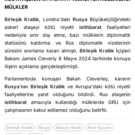
MÜLKLER
Birleşik Krallık
, Londra'daki
Rusya
Büyükelçiliğindeki
askerî ataşeyi kötü niyetli
istihbarat
faaliyetleri
nedeniyle sınır dışı etme, bazı mülklerin diplomatik
statüsünü kaldırma ve Rus diplomatik vizelerinin
süresini sınırlama kararı almıştı.
Birleşik Krallık
İçişleri
Bakanı James Cleverly 8 Mayıs 2024 tarihinde konuya
ilişkin açıklama gerçekleştirmişti.
Parlamentoda konuşan Bakan Cleverley, kararın
Rusya'nın
Birleşik Krallık
ve Avrupa'daki kötü niyetli
faaliyetlerine yanıt olduğunu bildirdi. Rus ataşenin
istihbarat
amacıyla kullandığı mülklerde GRU için
çalışmasının kabul edilemez olduğunu belirtti.
Birleşik Krallık
Rusya
Seacox Heath
Kent-Sussex