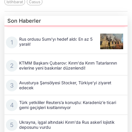
Istihbarat
Casus
Son Haberler
Rus ordusu Sumı'yı hedef aldı: En az 5
yaralı!
KTMM Başkanı Çubarov: Kırım'da Kırım Tatarlarının
evlerine yeni baskınlar düzenlendi!
Avusturya Şansölyesi Stocker, Türkiye’yi ziyaret
edecek
Türk yetkililer Reuters’a konuştu: Karadeniz’e ticari
gemi geçişleri kısıtlanmıyor
Ukrayna, işgal altındaki Kırım'da Rus askerî lojistik
deposunu vurdu