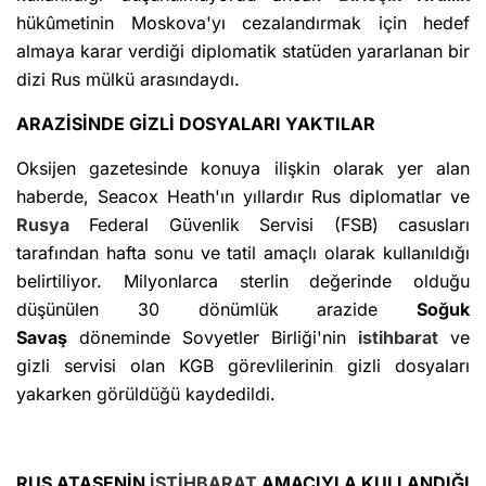
hükûmetinin Moskova'yı cezalandırmak için hedef
almaya karar verdiği diplomatik statüden yararlanan bir
dizi Rus mülkü arasındaydı.
ARAZİSİNDE GİZLİ DOSYALARI YAKTILAR
Oksijen gazetesinde konuya ilişkin olarak yer alan
haberde, Seacox Heath'ın yıllardır Rus diplomatlar ve
Rusya
Federal Güvenlik Servisi (FSB) casusları
tarafından hafta sonu ve tatil amaçlı olarak kullanıldığı
belirtiliyor. Milyonlarca sterlin değerinde olduğu
düşünülen 30 dönümlük arazide
Soğuk
Savaş
döneminde Sovyetler Birliği'nin
istihbarat
ve
gizli servisi olan KGB görevlilerinin gizli dosyaları
yakarken görüldüğü kaydedildi.
RUS ATAŞENİN
İSTİHBARAT
AMACIYLA KULLANDIĞI