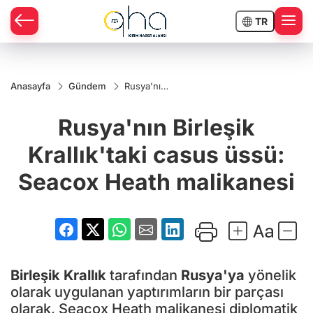
TR
Anasayfa
Gündem
Rusya'nın
Birleşik
Krallık'taki
Rusya'nın Birleşik
casus
üssü:
Seacox
Krallık'taki casus üssü:
Heath
malikanesi
Seacox Heath malikanesi
Birleşik Krallık
tarafından
Rusya'ya
yönelik
olarak uygulanan yaptırımların bir parçası
olarak, Seacox Heath malikanesi diplomatik