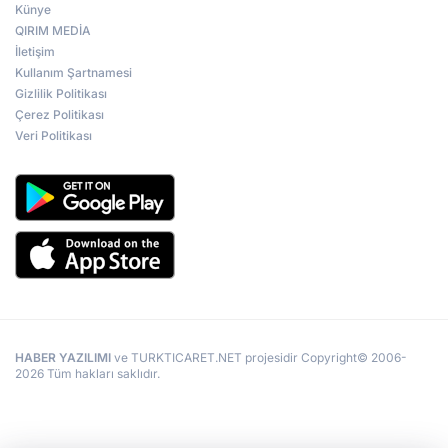
Künye
QIRIM MEDİA
İletişim
Kullanım Şartnamesi
Gizlilik Politikası
Çerez Politikası
Veri Politikası
HABER YAZILIMI
ve TURKTICARET.NET projesidir Copyright© 2006-
2026 Tüm hakları saklıdır.