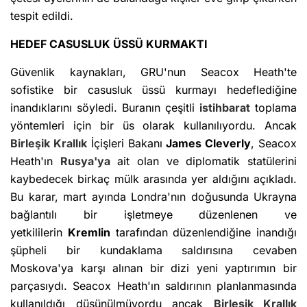
tespit edildi.
HEDEF CASUSLUK ÜSSÜ KURMAKTI
Güvenlik kaynakları, GRU'nun Seacox Heath'te
sofistike bir casusluk üssü kurmayı hedeflediğine
inandıklarını söyledi. Buranın çeşitli
istihbarat
toplama
yöntemleri için bir üs olarak kullanılıyordu. Ancak
Birleşik Krallık
İçişleri Bakanı
James Cleverly
, Seacox
Heath'ın
Rusya'ya
ait olan ve diplomatik statülerini
kaybedecek birkaç mülk arasında yer aldığını açıkladı.
Bu karar, mart ayında Londra'nın doğusunda Ukrayna
bağlantılı bir işletmeye düzenlenen ve
yetkililerin
Kremlin
tarafından düzenlendiğine inandığı
şüpheli bir kundaklama saldırısına cevaben
Moskova'ya karşı alınan bir dizi yeni yaptırımın bir
parçasıydı. Seacox Heath'ın saldırının planlanmasında
kullanıldığı düşünülmüyordu ancak
Birleşik Krallık