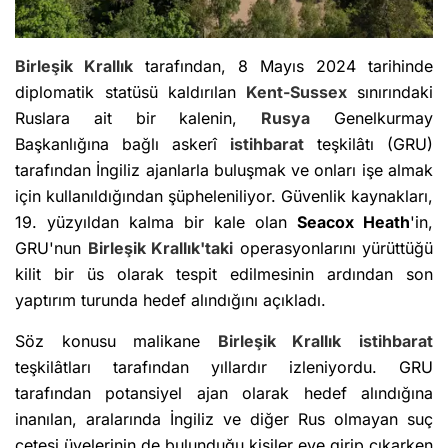
Birleşik Krallık
tarafından, 8 Mayıs 2024 tarihinde
diplomatik statüsü kaldırılan
Kent-Sussex
sınırındaki
Ruslara ait bir kalenin,
Rusya
Genelkurmay
Başkanlığına bağlı askerî
istihbarat
teşkilâtı (GRU)
tarafından İngiliz ajanlarla buluşmak ve onları işe almak
için kullanıldığından şüpheleniliyor. Güvenlik kaynakları,
19. yüzyıldan kalma bir kale olan
Seacox Heath
'in,
GRU'nun
Birleşik Krallık'taki
operasyonlarını yürüttüğü
kilit bir üs olarak tespit edilmesinin ardından son
yaptırım turunda hedef alındığını açıkladı.
Söz konusu malikane
Birleşik Krallık
istihbarat
teşkilâtları tarafından yıllardır izleniyordu. GRU
tarafından potansiyel ajan olarak hedef alındığına
inanılan, aralarında İngiliz ve diğer Rus olmayan suç
çetesi üyelerinin de bulunduğu kişiler eve girip çıkarken