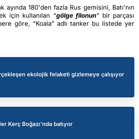
k ayında 180'den fazla Rus gemisini, Batı'nın
k için kullanılan
“
gölge filonun
”
bir parçası
abere göre, “Koala” adlı tanker bu listede yer
çekleşen ekolojik felaketi gizlemeye çalışıyor
ler Kerç Boğazı'nda batıyor