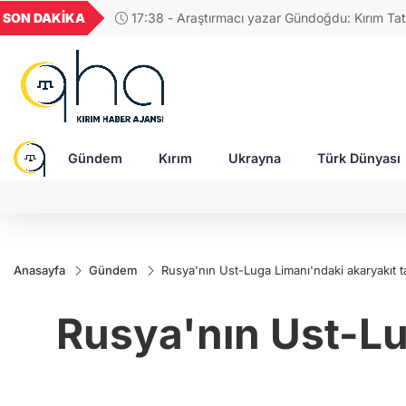
GEL
TND
BGN
VND
SON DAKİKA
17:58 - Rusya'da Müslüman din adamına, "Tatar
21
18,1997
16,2320
28,0626
0,0018
tasvir eden tablolar nedeniyle para cezası!
Gündem
Kırım
Ukrayna
Türk Dünyası
Anasayfa
Gündem
Rusya'nın Ust-Luga Limanı'ndaki akaryakıt 
Rusya'nın Ust-Lu