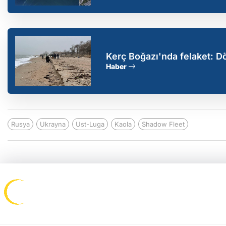
Kerç Boğazı'nda felaket: Dö
Haber
Rusya
Ukrayna
Ust-Luga
Kaola
Shadow Fleet