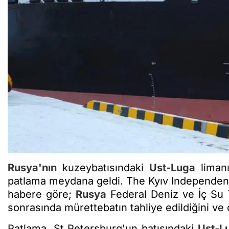
Rusya'nın
kuzeybatısındaki
Ust-Luga
limanı
patlama meydana geldi. The Kyıv Independent
habere göre;
Rusya
Federal Deniz ve İç Su T
sonrasında mürettebatın tahliye edildiğini ve ol
Patlama, St Petersburg'un batısındaki
Ust-L