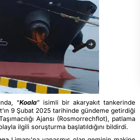
nda, “
Koala
” isimli bir akaryakıt tankerinde
’ın 9 Şubat 2025 tarihinde gündeme getirdiği
aşımacılığı Ajansı (Rosmorrechflot), patlama
ayla ilgili soruşturma başlatıldığını bildirdi.
uga
Limanı'na yanaşmış olan geminin makine