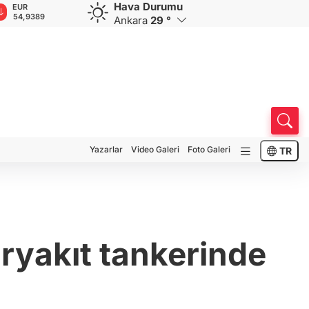
Hava Durumu
GBP
CHF
CAD
RUB
A
64,1516
58,5605
33,9410
0,5831
1
Ankara
29 °
Yazarlar
Video Galeri
Foto Galeri
TR
ryakıt tankerinde