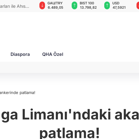
GAU/TRY
BIST 100
USD
EUR
 zaferlerini"
6.489,05
13.798,82
47,5921
54,9389
Diaspora
QHA Özel
tankerinde patlama!
ga Limanı'ndaki aka
patlama!