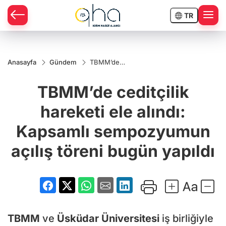
TR
Anasayfa
Gündem
TBMM’de
ceditçilik
hareketi ele
TBMM’de ceditçilik
alındı:
Kapsamlı
sempozyumun
hareketi ele alındı:
açılış töreni
bugün yapıldı
Kapsamlı sempozyumun
açılış töreni bugün yapıldı
TBMM
ve
Üsküdar Üniversitesi
iş birliğiyle