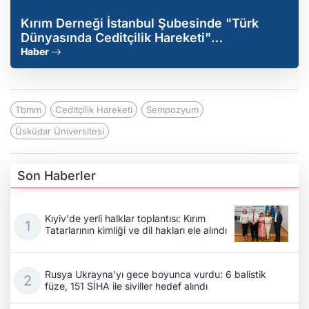
Kırım Derneği İstanbul Şubesinde "Türk
Dünyasında Ceditçilik Hareketi"
konuşulacak
Haber
Tbmm
Ceditçilik Hareketi
Sempozyum
Üsküdar Üniversitesi
Son Haberler
Kıyiv'de yerli halklar toplantısı: Kırım
Tatarlarının kimliği ve dil hakları ele alındı
Rusya Ukrayna'yı gece boyunca vurdu: 6 balistik
füze, 151 SİHA ile siviller hedef alındı