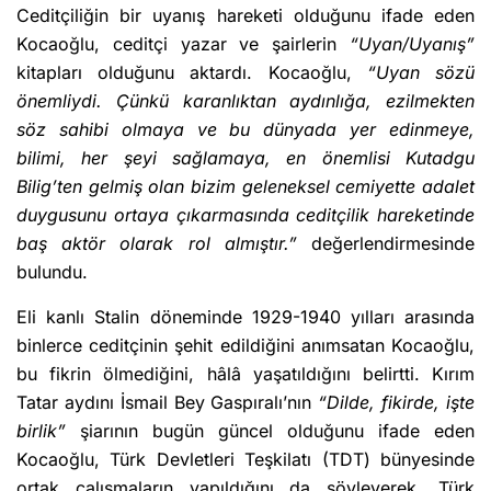
Ceditçiliğin bir uyanış hareketi olduğunu ifade eden
Kocaoğlu, ceditçi yazar ve şairlerin
“Uyan/Uyanış”
kitapları olduğunu aktardı. Kocaoğlu,
“Uyan sözü
önemliydi. Çünkü karanlıktan aydınlığa, ezilmekten
söz sahibi olmaya ve bu dünyada yer edinmeye,
bilimi, her şeyi sağlamaya, en önemlisi Kutadgu
Bilig’ten gelmiş olan bizim geleneksel cemiyette adalet
duygusunu ortaya çıkarmasında ceditçilik hareketinde
baş aktör olarak rol almıştır.”
değerlendirmesinde
bulundu.
Eli kanlı Stalin döneminde 1929-1940 yılları arasında
binlerce ceditçinin şehit edildiğini anımsatan Kocaoğlu,
bu fikrin ölmediğini, hâlâ yaşatıldığını belirtti. Kırım
Tatar aydını İsmail Bey Gaspıralı’nın
“Dilde, fikirde, işte
birlik”
şiarının bugün güncel olduğunu ifade eden
Kocaoğlu, Türk Devletleri Teşkilatı (TDT) bünyesinde
ortak çalışmaların yapıldığını da söyleyerek, Türk