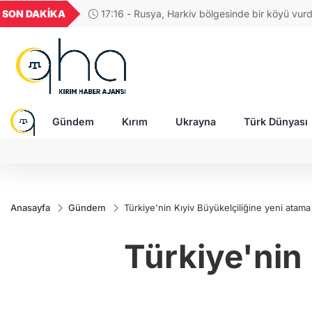
U
GEL
TND
BGN
VND
SON DAKİKA
17:04 - Rus ordusuna SİHA üreten şirketin CE
1854
18,1961
16,2454
28,0626
0,0018
saldırıda ağır yaralandı
Gündem
Kırım
Ukrayna
Türk Dünyası
Anasayfa
Gündem
Türkiye'nin Kıyiv Büyükelçiliğine yeni atama
Türkiye'nin 