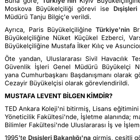
Buna göre,
Türkiye'nin
Kıyiv Büyükelçiliği
Moskova Büyükelçiliği görevi ise
Dışişleri
Müdürü Tanju Bilgiç'e verildi.
Ayrıca, Paris Büyükelçiliğine
Türkiye'nin
Bra
Büyükelçiliğine Nüket Küçükel Ezberci, Var
Büyükelçiliğine Mustafa İlker Kılıç ve Asuncio
Öte yandan, Uluslararası Sivil Havacılık Te
Güvenlik İşleri Genel Müdürü Büyükelçi Ne
yana Cumhurbaşkanı Başdanışmanı olarak g
Cezayir Büyükelçisi olarak görevlendirildi.
MUSTAFA LEVENT BİLGEN KİMDİR?
TED Ankara Koleji'ni bitirmiş, Lisans eğitimi
Yöneticilik Fakültesi'nde, İşletme alanında; m
Bilimler Fakültesi'nde Uluslararası İş ve İşle
1995'te
Dışişleri Bakanlığı'na
girmiş, çeşitli