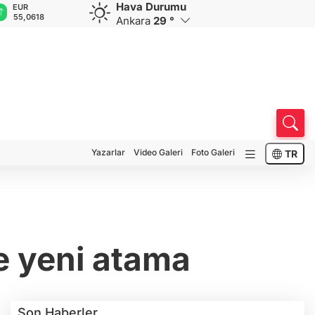
Hava Durumu
GBP
CHF
CAD
RUB
64,1816
58,9335
33,9490
0,5839
Ankara
29 °
Yazarlar
Video Galeri
Foto Galeri
TR
ne yeni atama
Son Haberler