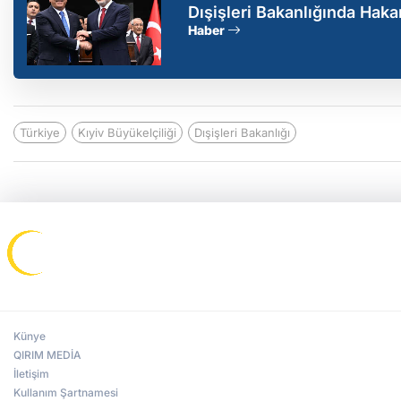
Dışişleri Bakanlığında Hak
Haber
Türkiye
Kıyiv Büyükelçiliği
Dışişleri Bakanlığı
Künye
QIRIM MEDİA
İletişim
Kullanım Şartnamesi