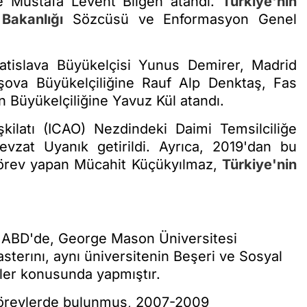
ne Mustafa Levent Bilgen atandı.
Türkiye'nin
 Bakanlığı
Sözcüsü ve Enformasyon Genel
tislava Büyükelçisi Yunus Demirer, Madrid
şova Büyükelçiliğine Rauf Alp Denktaş, Fas
n Büyükelçiliğine Yavuz Kül atandı.
şkilatı (ICAO) Nezdindeki Daimi Temsilciliğe
vzat Uyanık getirildi. Ayrıca, 2019'dan bu
örev yapan Mücahit Küçükyılmaz,
Türkiye'nin
ni ABD'de, George Mason Üniversitesi
asterını, aynı üniversitenin Beşeri ve Sosyal
mler konusunda yapmıştır.
 görevlerde bulunmuş, 2007-2009