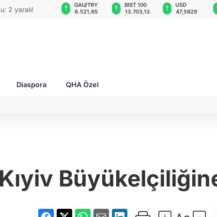
GAU/TRY
BIST 100
USD
EUR
O'su bombalı
6.521,65
13.703,13
47,5829
55,0618
Diaspora
QHA Özel
Kıyiv Büyükelçiliği