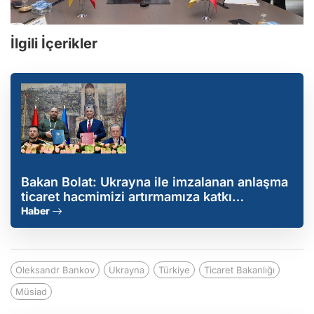
İlgili İçerikler
Bakan Bolat: Ukrayna ile imzalanan anlaşma
ticaret hacmimizi artırmamıza katkı
sağlayacak
Haber
Oleksandr Bankov
Ukrayna
Türkiye
Ticaret Bakanlığı
Müsiad