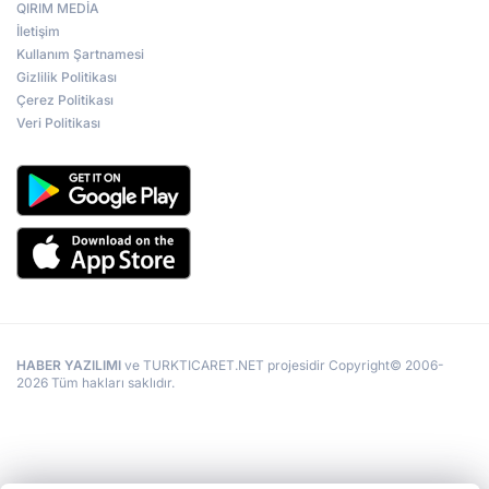
QIRIM MEDİA
İletişim
Kullanım Şartnamesi
Gizlilik Politikası
Çerez Politikası
Veri Politikası
HABER YAZILIMI
ve TURKTICARET.NET projesidir Copyright© 2006-
2026 Tüm hakları saklıdır.