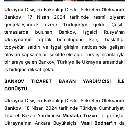
Ukrayna
Dışişleri Bakanlığı Devlet Sekreteri
Oleksandr
Bankov
, 17 Nisan 2024 tarihinde resmî ziyaret
gerçekleştirmek üzere
Türkiye'ye
geldi. Çeşitli
temaslarda bulunan Bankov, işgalci Rusya'nın
Ukrayna'nın
toprak bütünlüğüne karşı başlattığı
topyekûn saldırı ve işgal girişimi neticesinde gelişen
olayları kapsamlı bir şekilde ele aldı. Türk iş insanlarıyla
bir araya gelen Bankov,
Türkiye
ile
Ukrayna
arasındaki
iş birliğine dikkat çekti.
BANKOV TİCARET BAKAN YARDIMCISI İLE
GÖRÜŞTÜ
Ukrayna
Dışişleri Bakanlığı Devlet Sekreteri
Oleksandr
Bankov
, 18 Nisan 2024 tarihinde
Türkiye
Cumhuriyeti
Ticaret Bakan Yardımcısı
Mustafa Tuzcu
ile görüştü.
Ukrayna'nın
Ankara Büyükelçisi
Vasıl Bodnar
'ın da