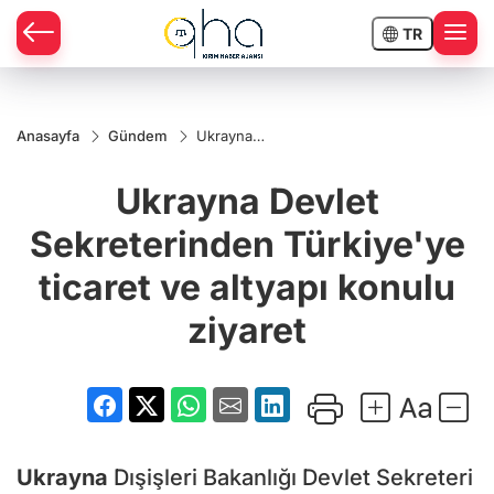
TR
Anasayfa
Gündem
Ukrayna
Devlet
Sekreterinden
Ukrayna Devlet
Türkiye'ye
ticaret ve
altyapı konulu
Sekreterinden Türkiye'ye
ziyaret
ticaret ve altyapı konulu
ziyaret
Ukrayna
Dışişleri Bakanlığı Devlet Sekreteri