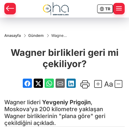
TR
Anasayfa
Gündem
Wagner
birlikleri
geri mi
Wagner birlikleri geri mi
çekiliyor?
çekiliyor?
Wagner lideri
Yevgeniy Prigojin
,
Moskova'ya 200 kilometre yaklaşan
Wagner birliklerinin "plana göre" geri
çekildiğini açıkladı.