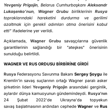
Yevgeniy Prigojin
, Belarus Cumhurbaşkanı
Aleksandr
Lukaşenko’nun
,
Wagner Grubu
birliklerinin
Rusya
topraklarındaki hareketini durdurma ve gerilimi
azaltmak için gerekli adımları atma önerisini kabul
etti”
ifadelerine yer verildi.
Açıklamada,
Wagner Grubu
savaşçılarına güvenlik
garantilerinin sağlandığı bir "ateşkes" önerisinin
sunulduğu belirtildi.
WAGNER VE RUS ORDUSU BİRBİRİNE GİRDİ
Rusya
Federasyonu Savunma Bakanı
Sergey Şoygu
ile
Kremlin'in savaş suçlarının ortağı Wagner paralı asker
şirketinin lideri
Yevgeniy Prigojin
arasındaki gerginlik,
aylardır dünya kamuoyunun gündemindeydi.
Rusya'nın
24 Şubat 2022'de Ukrayna'da topyekun
savaş başlatmasının ardından cephede
Wagner
ve
Rus