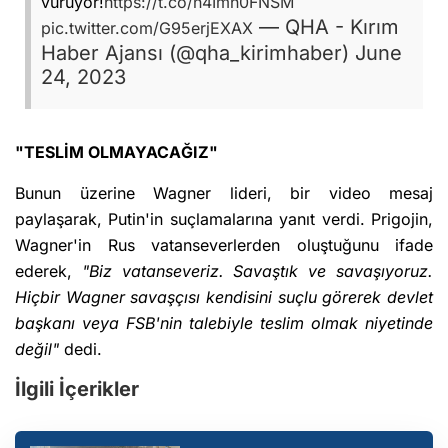
vuruyor!
https://t.co/n4Imh0FNSM
— QHA - Kırım
pic.twitter.com/G95erjEXAX
Haber Ajansı (@qha_kirimhaber)
June
24, 2023
"TESLİM OLMAYACAĞIZ"
Bunun üzerine Wagner lideri, bir video mesaj
paylaşarak, Putin'in suçlamalarına yanıt verdi. Prigojin,
Wagner'in Rus vatanseverlerden oluştuğunu ifade
ederek,
"Biz vatanseveriz. Savaştık ve savaşıyoruz.
Hiçbir Wagner savaşçısı kendisini suçlu görerek devlet
başkanı veya FSB'nin talebiyle teslim olmak niyetinde
değil"
dedi.
İlgili İçerikler