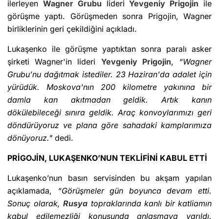
ilerleyen
Wagner Grubu
lideri
Yevgeniy Prigojin
ile
görüşme yaptı. Görüşmeden sonra Prigojin, Wagner
birliklerinin geri çekildiğini açıkladı.
Lukaşenko ile görüşme yaptıktan sonra paralı asker
şirketi Wagner'in lideri
Yevgeniy Prigojin
,
“Wagner
Grubu’nu dağıtmak istediler. 23 Haziran'da adalet için
yürüdük. Moskova'nın 200 kilometre yakınına bir
damla kan akıtmadan geldik. Artık kanın
dökülebileceği sınıra geldik. Araç konvoylarımızı geri
döndürüyoruz ve plana göre sahadaki kamplarımıza
dönüyoruz."
dedi.
PRİGOJİN, LUKAŞENKO’NUN TEKLİFİNİ KABUL ETTİ
Lukaşenko’nun basın servisinden bu akşam yapılan
açıklamada,
“Görüşmeler gün boyunca devam etti.
Sonuç olarak,
Rusya
topraklarında kanlı bir katliamın
kabul edilemezliği konusunda anlaşmaya varıldı.