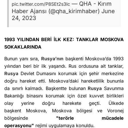
— QHA - Kırım
pic.twitter.com/P8SEt2s3Ic
Haber Ajansı (@qha_kirimhaber)
June
24, 2023
1993 YILINDAN BERİ İLK KEZ: TANKLAR MOSKOVA
SOKAKLARINDA
Bunun yanı sıra,
Rusya’nın
başkenti Moskova’da 1993
yılından beri bir ilk yaşandı. Rus ordusuna ait tanklar,
Rusya
Devlet Dumasını korumak için şehir merkezine
doğru hareket etti. Moskova’daki hareketlilik bununla
da sınırlı kalmadı. Başkentte bulunan
Rusya
Savunma
Bakanlığı binasını korumak için özel kuvvet birlikleri
olay yerine doğru harekete geçti. Ülkede
başkent Moskova, Moskova bölgesi ve Voronej
bölgesinde
"terörle mücadele
operasyonu"
rejimi uygulamaya konuldu.