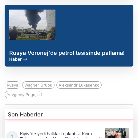
Rusya Voronej'de petrol tesisinde patlama!
Haber
Rusya
Wagner Grubu
Aleksandr Lukaşenko
Yevgeniy Prigojın
Son Haberler
Kıyiv'de yerli halklar toplantısı: Kırım