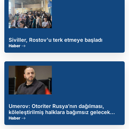
Siviller, Rostov'u terk etmeye başladı
Haber
Umerov: Otoriter Rusya’nın dağılması,
köleleştirilmiş halklara bağımsız gelecek
kurma şansını sağlayacak
Haber