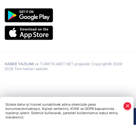
HABER YAZILIMI
ve TURKTICARET.NET projesidir Copyright© 2006-
2026 Tüm hakları saklıdır.
Sizlere daha iyi hizmet sunabilmek adına sitemizde çerez
konumlandırmaktayız. Kişisel verileriniz, KVKK ve GDPR kapsamında
toplanıp işlenir. Sitemizi kullanarak, çerezleri kullanmamızı kabul etmiş
olacaksınız.
Anasayfa
Haber Ara
Yazarlar