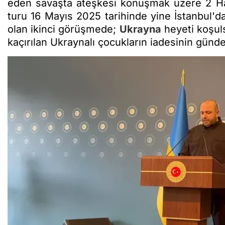
eden savaşta ateşkesi konuşmak üzere 2 Hazi
turu 16 Mayıs 2025 tarihinde yine İstanbul'
olan ikinci görüşmede;
Ukrayna
heyeti koşuls
kaçırılan Ukraynalı çocukların iadesinin günd