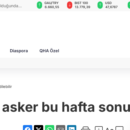
GAU/TRY
BIST 100
USD
EUR
 hedef aldı!
6.660,55
13.779,39
47,6787
55,1254
Diaspora
QHA Özel
lebilir
asker bu hafta sonu 