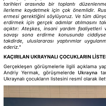
tarihleri arasında bir toplantı düzenlen
ilerleme kaydetmek için çok önemlidir. R
ermesi gerektiğini söylüyoruz. Ve tüm dünya
erdirmek için gerçek adımlar atılmasını tal
açıktır: Ateşkes, insani yardım faaliyetleri ve
savaşı sona erdirme konusunda ciddiyse
takdirde, uluslararası yaptırımlar uygulan
ederiz."
KAÇIRILAN UKRAYNALI ÇOCUKLARIN LİSTE
Gerçekleşen görüşmelerle ilgili açıklama y
Andriy Yermak, görüşmelerde
Ukrayna
tar
Ukraynalı çocukların listesini resmî olarak ilett