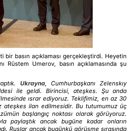
i bir basın açıklaması gerçekleştirdi. Heyetin
ı Rüstem Umerov, basın açıklamasında şu
yaptık.
Ukrayna
, Cumhurbaşkanı Zelenskıy
si ile geldi. Birincisi, ateşkes. Şu anda
lmesinde ısrar ediyoruz. Teklifimiz, en az 30
 ateşkes ilan edilmesidir. Bu tutumumuz üç
özümün başlangıç noktası olarak görüyoruz.
yla paylaştık ancak bugüne kadar onların
ulmadı. Ruslar ancak bugünkü görüşme sırasında