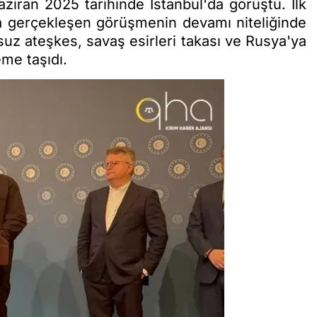
ran 2025 tarihinde İstanbul'da görüştü. İlk
da gerçekleşen görüşmenin devamı niteliğinde
uz ateşkes, savaş esirleri takası ve Rusya'ya
eme taşıdı.