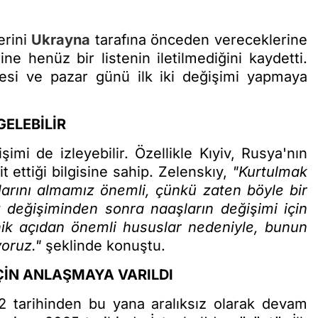
erini
Ukrayna
tarafına önceden vereceklerine
ine henüz bir listenin iletilmediğini kaydetti.
si ve pazar günü ilk iki değişimi yapmaya
ELEBİLİR
şimi de izleyebilir. Özellikle Kıyiv, Rusya'nın
t ettiği bilgisine sahip. Zelenskıy,
"Kurtulmak
şlarını almamız önemli, çünkü zaten böyle bir
değişiminden sonra naaşların değişimi için
nik açıdan önemli hususlar nedeniyle, bunun
oruz."
şeklinde konuştu.
ÇİN ANLAŞMAYA VARILDI
 tarihinden bu yana aralıksız olarak devam