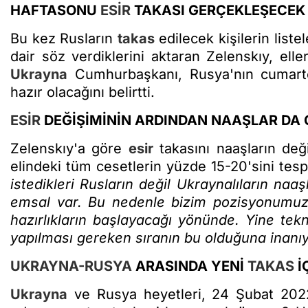
HAFTASONU
ESİR
TAKASI GERÇEKLEŞECEK
Bu kez Rusların
takas
edilecek kişilerin listel
dair söz verdiklerini aktaran Zelenskıy, eller
Ukrayna
Cumhurbaşkanı, Rusya'nın cumarte
hazır olacağını belirtti.
ESİR
DEĞİŞİMİNİN ARDINDAN NAAŞLAR DA G
Zelenskıy'a göre
esir
takasını naaşların deği
elindeki tüm cesetlerin yüzde 15-20'sini tespi
istedikleri Rusların değil Ukraynalıların naa
emsal var. Bu nedenle bizim pozisyonumuz 
hazırlıkların başlayacağı yönünde. Yine tek
yapılması gereken sıranın bu olduğuna inanıy
UKRAYNA-RUSYA
ARASINDA YENİ
TAKAS
İ
Ukrayna
ve Rusya heyetleri, 24 Şubat 2022