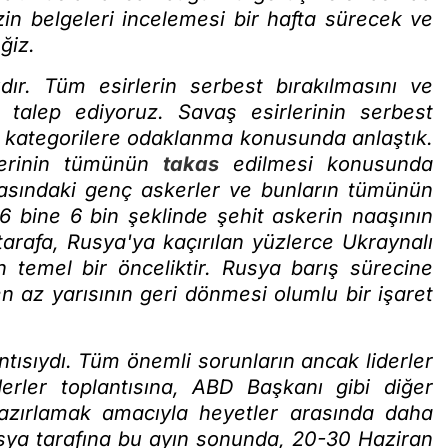
izin belgeleri incelemesi bir hafta sürecek ve
ğiz.
ıdır. Tüm esirlerin serbest bırakılmasını ve
a talep ediyoruz. Savaş esirlerinin serbest
i kategorilere odaklanma konusunda anlaştık.
rlerinin tümünün
takas
edilmesi konusunda
 arasındaki genç askerler ve bunların tümünün
6 bine 6 bin şeklinde şehit askerin naaşının
arafa, Rusya'ya kaçırılan yüzlerce Ukraynalı
n temel bir önceliktir. Rusya barış sürecine
n az yarısının geri dönmesi olumlu bir işaret
ısıydı. Tüm önemli sorunların ancak liderler
erler toplantısına, ABD Başkanı gibi diğer
nı hazırlamak amacıyla heyetler arasında daha
usya tarafına bu ayın sonunda, 20-30 Haziran