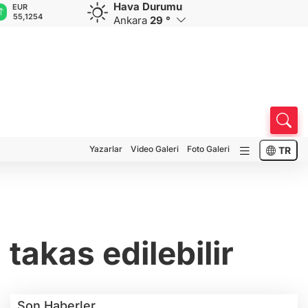
Hava Durumu
GBP
CHF
CAD
RUB
A
64,3468
59,0083
34,1883
0,5822
1
Ankara
29 °
Yazarlar
Video Galeri
Foto Galeri
TR
takas edilebilir
Son Haberler