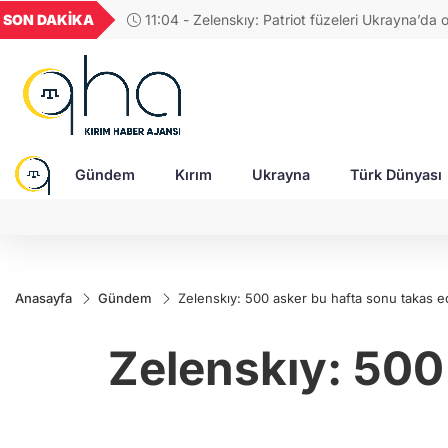
GEL
TND
BGN
VND
SON DAKİKA
10:02 - Ukrayna, bir ay içinde 218 Rus gemisini
49
18,2677
16,3788
27,9743
0,0018
Gündem
Kırım
Ukrayna
Türk Dünyası
Anasayfa
Gündem
Zelenskıy: 500 asker bu hafta sonu takas edi
Zelenskıy: 500 