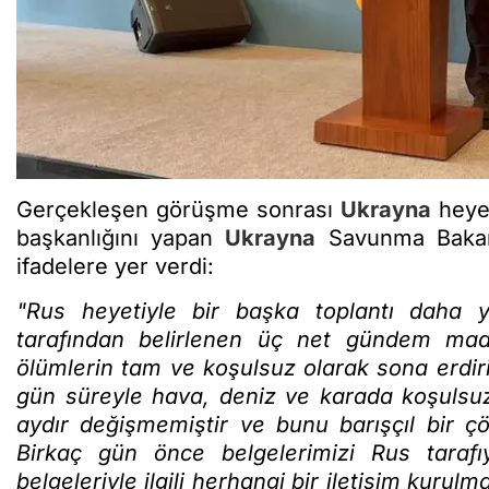
Gerçekleşen görüşme sonrası
Ukrayna
heyet
başkanlığını yapan
Ukrayna
Savunma Bakan
ifadelere yer verdi:
"R
us heyetiyle bir başka toplantı daha 
tarafından belirlenen üç net gündem madde
ölümlerin tam ve koşulsuz olarak sona erdiri
gün süreyle hava, deniz ve karada koşulsuz
aydır değişmemiştir ve bunu barışçıl bir ç
Birkaç gün önce belgelerimizi Rus tarafı
belgeleriyle ilgili herhangi bir iletişim kur