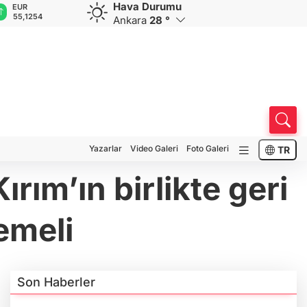
Hava Durumu
GBP
CHF
CAD
RUB
A
64,3468
59,0083
34,1883
0,5822
1
Ankara
28 °
Yazarlar
Video Galeri
Foto Galeri
TR
ım’ın birlikte geri
emeli
Son Haberler