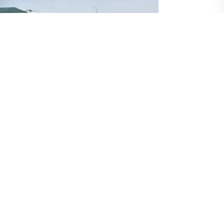
luslararası Türk Kültürü Teşkilatı
sı Kültür Başkenti'' kapanış töreni
uğun katılması bekleniyor.
 başkentine gelen misafirler Oş Uluslararası