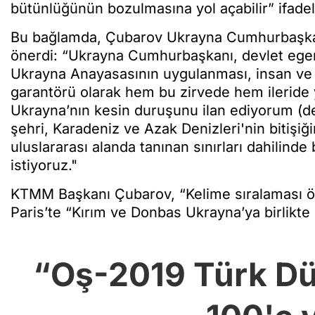
bütünlüğünün bozulmasına yol açabilir” ifadele
Bu bağlamda, Çubarov Ukrayna Cumhurbaşka
önerdi: “Ukrayna Cumhurbaşkanı, devlet egem
Ukrayna Anayasasının uygulanması, insan ve 
garantörü olarak hem bu zirvede hem ilerid
Ukrayna’nın kesin duruşunu ilan ediyorum (de
şehri, Karadeniz ve Azak Denizleri'nin bitişiğ
uluslararası alanda tanınan sınırları dahili
istiyoruz."
KTMM Başkanı Çubarov, “Kelime sıralaması ö
Paris’te “Kırım ve Donbas Ukrayna’ya birlikt
“Oş-2019 Türk Dün