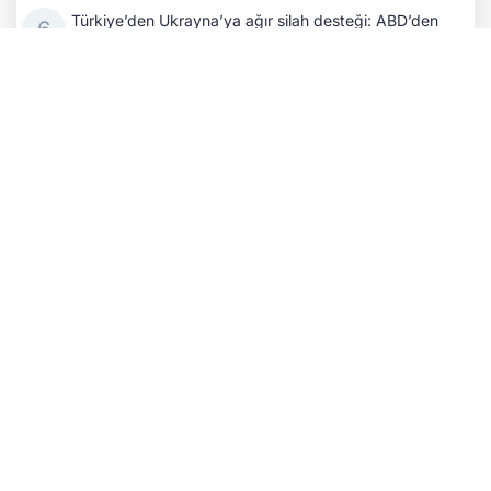
Türkiye’den Ukrayna’ya ağır silah desteği: ABD’den
yeniden ihracat onayı istendi
İran Savaşı ABD'nin silah stoklarını tüketti: Bu durum
Rusya ve Çin'i güçlendirebilir!
Zelenskıy: Rusya’da 50 bine kadar Kuzey Koreli asker
konuşlandırılacak
Rus ordusu Donetsk'i vurdu: 3 ölü, 6 yaralı!