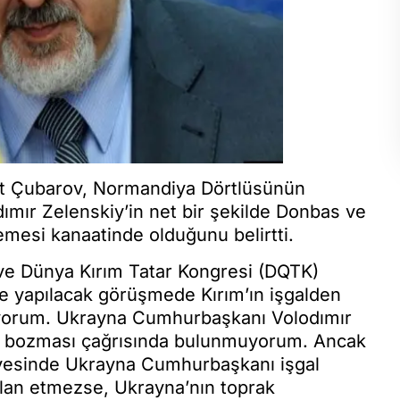
fat Çubarov, Normandiya Dörtlüsünün
ır Zelenskiy’in net bir şekilde Donbas ve
lemesi kanaatinde olduğunu belirtti.
e Dünya Kırım Tatar Kongresi (DQTK)
 yapılacak görüşmede Kırım’ın işgalden
biliyorum. Ukrayna Cumhurbaşkanı Volodımır
i bozması çağrısında bulunmuyorum. Ancak
vesinde Ukrayna Cumhurbaşkanı işgal
u ilan etmezse, Ukrayna’nın toprak