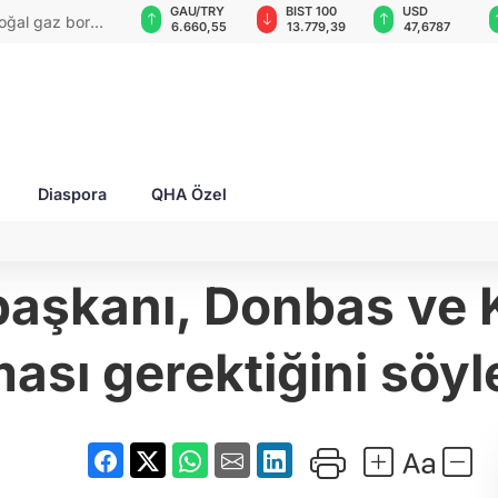
GAU/TRY
BIST 100
USD
EUR
irisi: "Kırım
6.660,55
13.779,39
47,6787
55,1254
Diaspora
QHA Özel
kanı, Donbas ve Kır
ması gerektiğini söyl