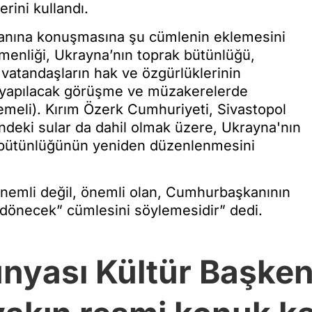
rini kullandı.
nına konuşmasına şu cümlenin eklemesini
enliği, Ukrayna’nın toprak bütünlüğü,
vatandaşların hak ve özgürlüklerinin
e yapılacak görüşme ve müzakerelerde
meli). Kırım Özerk Cumhuriyeti, Sivastopol
indeki sular da dahil olmak üzere, Ukrayna'nın
nde bütünlüğünün yeniden düzenlenmesini
nemli değil, önemli olan, Cumhurbaşkanının
e dönecek” cümlesini söylemesidir” dedi.
yası Kültür Başkent