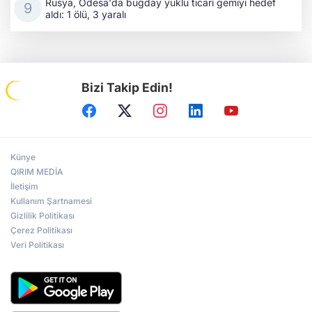
Rusya, Odesa'da buğday yüklü ticari gemiyi hedef
aldı: 1 ölü, 3 yaralı
Bizi Takip Edin!
Künye
QIRIM MEDİA
İletişim
Kullanım Şartnamesi
Gizlilik Politikası
Çerez Politikası
Veri Politikası