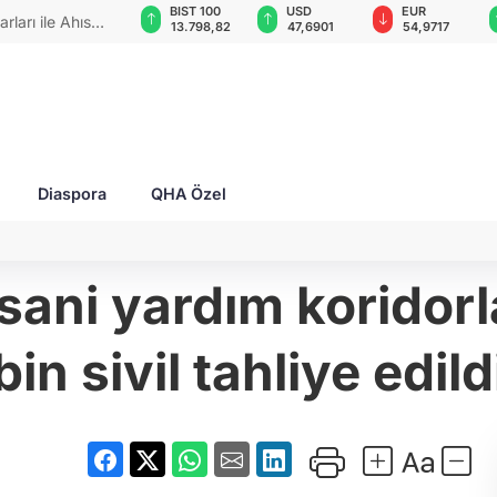
GAU/TRY
BIST 100
USD
EUR
rları ile Ahıska
6.523,16
13.798,82
47,6901
54,9717
yaşatmaya
Diaspora
QHA Özel
sani yardım koridorla
bin sivil tahliye edild