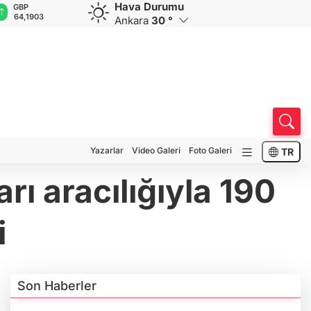
Hava Durumu
GBP
CHF
CAD
RUB
A
64,1903
58,6811
34,0158
0,5752
1
Ankara
30 °
Yazarlar
Video Galeri
Foto Galeri
TR
rı aracılığıyla 190
i
Son Haberler