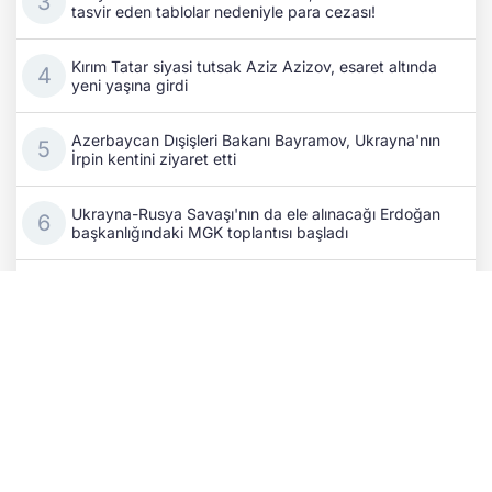
tasvir eden tablolar nedeniyle para cezası!
Kırım Tatar siyasi tutsak Aziz Azizov, esaret altında
yeni yaşına girdi
Azerbaycan Dışişleri Bakanı Bayramov, Ukrayna'nın
İrpin kentini ziyaret etti
Ukrayna-Rusya Savaşı'nın da ele alınacağı Erdoğan
başkanlığındaki MGK toplantısı başladı
Rusya’nın savaş ekonomisi can çekişiyor: Bir
Wildberries tesisi daha vuruldu!
Kıyiv’de kritik temaslar: Ukrayna ile Azerbaycan
dışişleri bakanları stratejik iş birliğini masaya yatırdı
Eski Fransa Başbakanı Attal: Rusya, 2027 seçim
sürecine müdahale ediyor