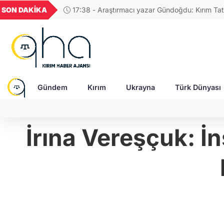
GEL
TND
BGN
VND
SON DAKİKA
17:38 - Araştırmacı yazar Gündoğdu: Kırım Tata
22
18,2371
16,2322
27,9743
0,0018
Türkleri ortak Türk kültürünün birçok unsurunu 
devam ediyor
Gündem
Kırım
Ukrayna
Türk Dünyası
İrına Vereşçuk: İn