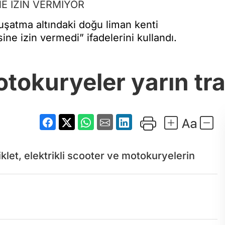
NE İZİN VERMİYOR
şatma altındaki doğu liman kenti
ine izin vermedi” ifadelerini kullandı.
otokuryeler yarın tra
siklet, elektrikli scooter ve motokuryelerin