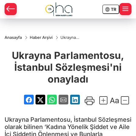
TR
Anasayfa
Haber Arşivi
Ukrayna
Parlamentosu,
İstanbul
Ukrayna Parlamentosu,
Sözleşmesi'ni
onayladı
İstanbul Sözleşmesi'ni
onayladı
Ukrayna Parlamentosu, İstanbul Sözleşmesi
olarak bilinen ‘Kadına Yönelik Şiddet ve Aile
İçi Şiddetin Önlenmesi ve Bunlarla