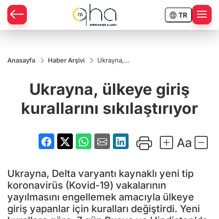
TR
Anasayfa
Haber Arşivi
Ukrayna,
ülkeye giriş
kurallarını
Ukrayna, ülkeye giriş
sıkılaştırıyor
kurallarını sıkılaştırıyor
Ukrayna, Delta varyantı kaynaklı yeni tip
koronavirüs (Kovid-19) vakalarının
yayılmasını engellemek amacıyla ülkeye
giriş yapanlar için kuralları değiştirdi. Yeni