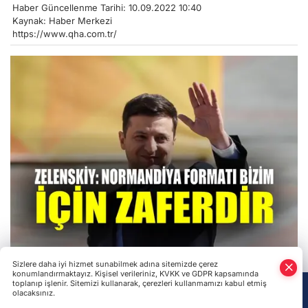
Haber Güncellenme Tarihi: 10.09.2022 10:40
Kaynak: Haber Merkezi
https://www.qha.com.tr/
Sizlere daha iyi hizmet sunabilmek adına sitemizde çerez
Ukrayna’nın Harkiv bölgesindeki bazı yerleşim
konumlandırmaktayız. Kişisel verileriniz, KVKK ve GDPR kapsamında
bölgelerinin, işgalci Rus ordusundan kurtarıldığı
toplanıp işlenir. Sitemizi kullanarak, çerezleri kullanmamızı kabul etmiş
olacaksınız.
bildirildi. Ukrayna Cumhurbaşkanı Volodımır Zelenskıy
Anasayfa
Haber Ara
Yazarlar