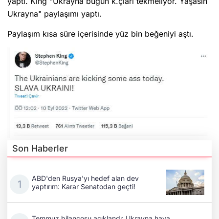
yaptı. King "Ukrayna bugün k.çları tekmeliyor. Yaşasın
Ukrayna" paylaşımı yaptı.
Paylaşım kısa süre içerisinde yüz bin beğeniyi aştı.
Son Haberler
ABD'den Rusya'yı hedef alan dev
yaptırım: Karar Senatodan geçti!
Temmuz bilançosu açıklandı: Ukrayna hava