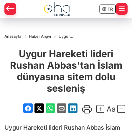
TR
Anasayfa
Haber Arşivi
Uygur
Hareketi
lideri
Uygur Hareketi lideri
Rushan
Abbas'tan
İslam
Rushan Abbas'tan İslam
dünyasına
sitem
dünyasına sitem dolu
dolu
sesleniş
sesleniş
Uygur Hareketi lideri Rushan Abbas İslam