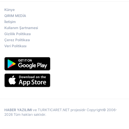
Künye
QIRIM MEDİA
İletişim
Kullanım Şartnamesi
Gizlilik Politikası
Çerez Politikası
Veri Politikası
HABER YAZILIMI
ve TURKTICARET.NET projesidir Copyright© 2006-
2026 Tüm hakları saklıdır.