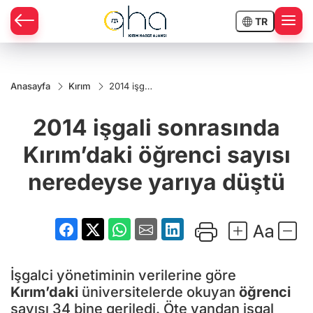
TR
Anasayfa
Kırım
2014 işgali
sonrasında
Kırım’daki
2014 işgali sonrasında
öğrenci
sayısı
neredeyse
Kırım’daki öğrenci sayısı
yarıya
düştü
neredeyse yarıya düştü
İşgalci yönetiminin verilerine göre
Kırım’daki
üniversitelerde okuyan
öğrenci
sayısı 34 bine geriledi. Öte yandan işgal