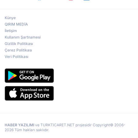
Künye
QIRIM MEDİA
İletişim
Kullanım Şartnamesi
Gizlilik Politikası
Çerez Politikası
Veri Politikası
HABER YAZILIMI
ve TURKTICARET.NET projesidir Copyright© 2006-
2026 Tüm hakları saklıdır.