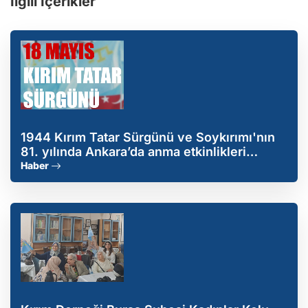
İlgili İçerikler
1944 Kırım Tatar Sürgünü ve Soykırımı'nın
81. yılında Ankara’da anma etkinlikleri
düzenlenecek
Haber