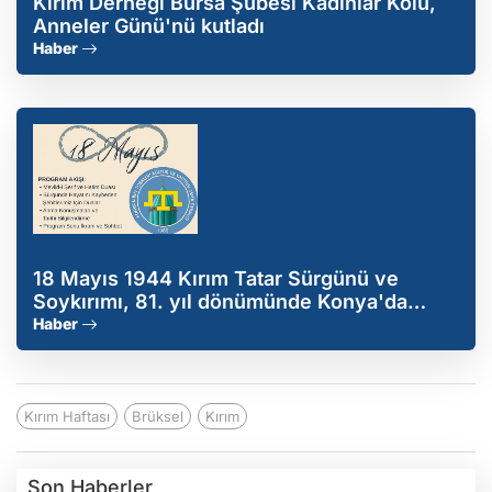
Kırım Derneği Bursa Şubesi Kadınlar Kolu,
Anneler Günü'nü kutladı
Haber
18 Mayıs 1944 Kırım Tatar Sürgünü ve
Soykırımı, 81. yıl dönümünde Konya'da
anılacak
Haber
Kırım Haftası
Brüksel
Kırım
Son Haberler