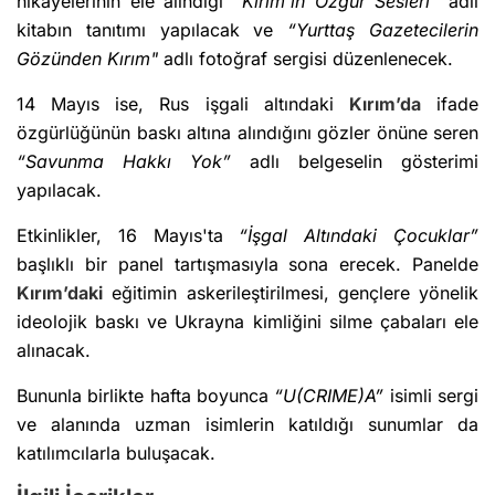
hikâyelerinin ele alındığı
“Kırım’ın Özgür Sesleri”
adlı
kitabın tanıtımı yapılacak ve
“Yurttaş Gazetecilerin
Gözünden Kırım"
adlı fotoğraf sergisi düzenlenecek.
14 Mayıs ise, Rus işgali altındaki
Kırım’da
ifade
özgürlüğünün baskı altına alındığını gözler önüne seren
“Savunma Hakkı Yok”
adlı belgeselin gösterimi
yapılacak.
Etkinlikler, 16 Mayıs'ta
“İşgal Altındaki Çocuklar”
başlıklı bir panel tartışmasıyla sona erecek. Panelde
Kırım’daki
eğitimin askerileştirilmesi, gençlere yönelik
ideolojik baskı ve Ukrayna kimliğini silme çabaları ele
alınacak.
Bununla birlikte hafta boyunca
“U(CRIME)A”
isimli sergi
ve alanında uzman isimlerin katıldığı sunumlar da
katılımcılarla buluşacak.