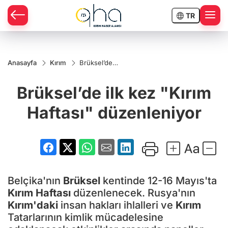
TR
Anasayfa
Kırım
Brüksel’de
ilk kez "Kırım
Haftası"
Brüksel’de ilk kez "Kırım
düzenleniyor
Haftası" düzenleniyor
Belçika'nın
Brüksel
kentinde 12-16 Mayıs'ta
Kırım
Haftası
düzenlenecek. Rusya'nın
Kırım'daki
insan hakları ihlalleri ve
Kırım
Tatarlarının kimlik mücadelesine