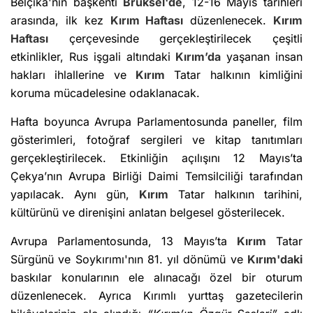
Belçika'nın başkenti
Brüksel'de
, 12-16 Mayıs tarihleri
arasında, ilk kez
Kırım
Haftası
düzenlenecek.
Kırım
Haftası
çerçevesinde gerçekleştirilecek çeşitli
etkinlikler, Rus işgali altındaki
Kırım’da
yaşanan insan
hakları ihlallerine ve
Kırım
Tatar halkının kimliğini
koruma mücadelesine odaklanacak.
Hafta boyunca Avrupa Parlamentosunda paneller, film
gösterimleri, fotoğraf sergileri ve kitap tanıtımları
gerçekleştirilecek. Etkinliğin açılışını 12 Mayıs’ta
Çekya’nın Avrupa Birliği Daimi Temsilciliği tarafından
yapılacak. Aynı gün,
Kırım
Tatar halkının tarihini,
kültürünü ve direnişini anlatan belgesel gösterilecek.
Avrupa Parlamentosunda, 13 Mayıs’ta
Kırım
Tatar
Sürgünü ve Soykırımı'nın 81. yıl dönümü ve
Kırım'daki
baskılar konularının ele alınacağı özel bir oturum
düzenlenecek. Ayrıca Kırımlı yurttaş gazetecilerin