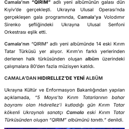
Camala’nın
“QIRIM”
adlı yeni albümünün galası dün
Kıyiv’de gerçekleşti. Ukrayna Ulusal Operası’nda
gerçekleşen gala programında,
Camala’ya
Volodımır
Sirenko şefliğindeki Ukrayna Ulusal Senfoni
Orkestrası eşlik etti.
Camala’nın
“QIRIM” adlı yeni albümünde 14 eski Kırım
Tatar Türküsü yer alıyor. Kırım’ın farklı yerlerinden
derlenen halk türküsünden oluşan
albüm
üzerindeki
çalışmalara 80’den fazla müzisyen katıldı.
CAMALA'DAN
HIDIRELLEZ'DE YENİ
ALBÜM
Ukrayna Kültür ve Enformasyon Bakanlığından yapılan
açıklamada,
“5 Mayıs’ta Kırım Tatarlarının bahar
bayramı olan Hıdırellez’i kutladığı gün Kırım Tatar
kökenli Ukraynalı sanatçı
Camala
eski Kırım Tatar
Türküsünden oluşan “QIRIM” albümünü tanıttı.”
denildi.