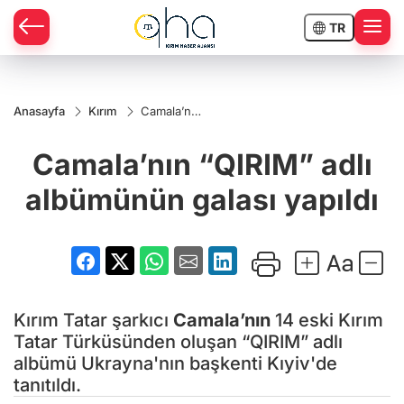
TR
Anasayfa
Kırım
Camala’nın
“QIRIM”
adlı
Camala’nın “QIRIM” adlı
albümünün
galası
yapıldı
albümünün galası yapıldı
Kırım Tatar şarkıcı
Camala’nın
14 eski Kırım
Tatar Türküsünden oluşan “QIRIM” adlı
albümü Ukrayna'nın başkenti Kıyiv'de
tanıtıldı.