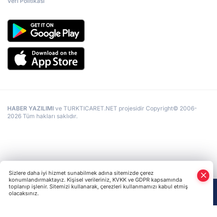
Veri Politikası
HABER YAZILIMI
ve TURKTICARET.NET projesidir Copyright© 2006-
2026 Tüm hakları saklıdır.
Sizlere daha iyi hizmet sunabilmek adına sitemizde çerez
konumlandırmaktayız. Kişisel verileriniz, KVKK ve GDPR kapsamında
toplanıp işlenir. Sitemizi kullanarak, çerezleri kullanmamızı kabul etmiş
olacaksınız.
Anasayfa
Haber Ara
Yazarlar