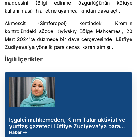
maddesini (Bilgi edinme özgürlüğünün kötüye
kullanılması) ihlal etme uyarınca iki idari dava açtı.
Akmescit (Simferopol) kentindeki Kremlin
kontrolündeki sözde Kıyivskıy Bölge Mahkemesi, 20
Mart 2024'ta düzmece bir dava çerçevesinde
Lütfiye
Zudiyeva’ya
yönelik para cezası kararı almıştı.
İlgili İçerikler
İşgalci mahkemeden, Kırım Tatar aktivist ve
yurttaş gazeteci Lütfiye Zudiyeva'ya para
cezası
Haber