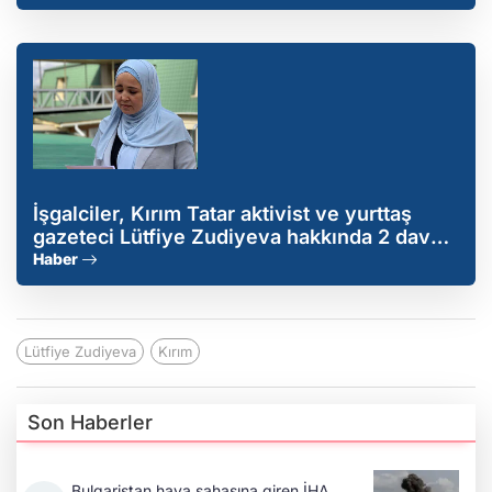
İşgalciler, Kırım Tatar aktivist ve yurttaş
gazeteci Lütfiye Zudiyeva hakkında 2 dava
açtı
Haber
Lütfiye Zudiyeva
Kırım
Son Haberler
Bulgaristan hava sahasına giren İHA,