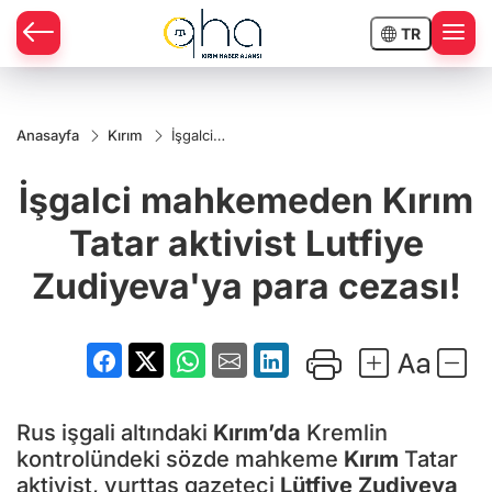
TR
Anasayfa
Kırım
İşgalci
mahkemeden
Kırım Tatar
İşgalci mahkemeden Kırım
aktivist
Lutfiye
Zudiyeva'ya
Tatar aktivist Lutfiye
para cezası!
Zudiyeva'ya para cezası!
Rus işgali altındaki
Kırım’da
Kremlin
kontrolündeki sözde mahkeme
Kırım
Tatar
aktivist, yurttaş gazeteci
Lütfiye Zudiyeva