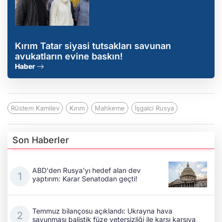
Kırım Tatar siyasi tutsakları savunan
avukatların evine baskın!
Haber
Rüstem Kamilev
Kırım
Mahkeme
İşgalci Rusya
Son Haberler
ABD'den Rusya'yı hedef alan dev
yaptırım: Karar Senatodan geçti!
Temmuz bilançosu açıklandı: Ukrayna hava
savunması balistik füze yetersizliği ile karşı karşıya