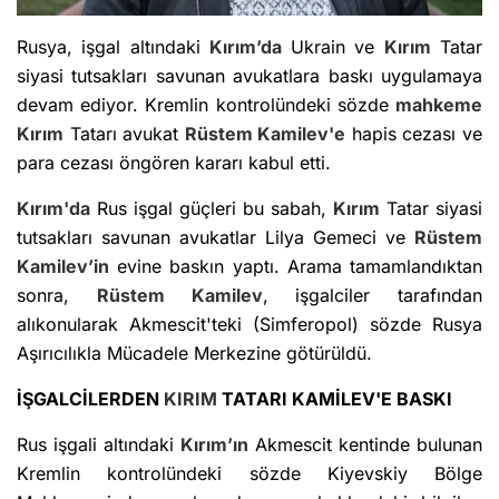
Rusya, işgal altındaki
Kırım’da
Ukrain ve
Kırım
Tatar
siyasi tutsakları savunan avukatlara baskı uygulamaya
devam ediyor. Kremlin kontrolündeki sözde
mahkeme
Kırım
Tatarı avukat
Rüstem Kamilev'e
hapis cezası ve
para cezası öngören kararı kabul etti.
Kırım'da
Rus işgal güçleri bu sabah,
Kırım
Tatar siyasi
tutsakları savunan avukatlar Lilya Gemeci ve
Rüstem
Kamilev’in
evine baskın yaptı. Arama tamamlandıktan
sonra,
Rüstem Kamilev
, işgalciler tarafından
alıkonularak Akmescit'teki (Simferopol) sözde Rusya
Aşırıcılıkla Mücadele Merkezine götürüldü.
İŞGALCİLERDEN
KIRIM
TATARI KAMİLEV'E BASKI
Rus işgali altındaki
Kırım’ın
Akmescit kentinde bulunan
Kremlin kontrolündeki sözde Kiyevskiy Bölge