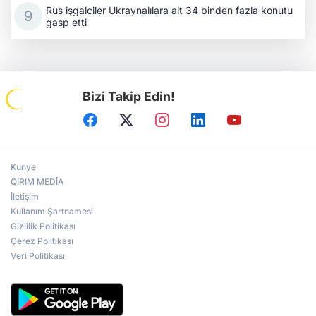
Rus işgalciler Ukraynalılara ait 34 binden fazla konutu
gasp etti
Bizi Takip Edin!
Künye
QIRIM MEDİA
İletişim
Kullanım Şartnamesi
Gizlilik Politikası
Çerez Politikası
Veri Politikası