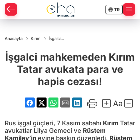
TR
Anasayfa
Kırım
İşgalci
mahkemeden
Kırım Tatar
İşgalci mahkemeden Kırım
avukata para
ve hapis
cezası!
Tatar avukata para ve
hapis cezası!
Rus işgal güçleri, 7 Kasım sabahı
Kırım
Tatar
avukatlar Lilya Gemeci ve
Rüstem
Kamilev’in
evine baskın düzenledi.
Rüstem