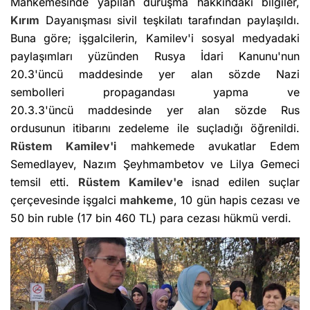
Mahkemesinde yapılan duruşma hakkındaki bilgiler,
Kırım
Dayanışması sivil teşkilatı tarafından paylaşıldı.
Buna göre; işgalcilerin, Kamilev'i sosyal medyadaki
paylaşımları yüzünden Rusya İdari Kanunu'nun
20.3'üncü maddesinde yer alan sözde Nazi
sembolleri propagandası yapma ve
20.3.3'üncü maddesinde yer alan sözde Rus
ordusunun itibarını zedeleme ile suçladığı öğrenildi.
Rüstem Kamilev'i
mahkemede avukatlar Edem
Semedlayev, Nazım Şeyhmambetov ve Lilya Gemeci
temsil etti.
Rüstem Kamilev'e
isnad edilen suçlar
çerçevesinde işgalci
mahkeme
, 10 gün hapis cezası ve
50 bin ruble (17 bin 460 TL) para cezası hükmü verdi.