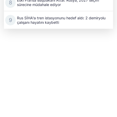
Eski Fransa Başbakanı Attal: Rusya, 2027 seçim
sürecine müdahale ediyor
Rus SİHA’sı tren istasyonunu hedef aldı: 2 demiryolu
çalışanı hayatını kaybetti