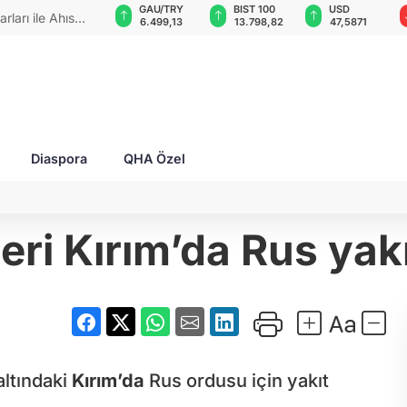
GAU/TRY
BIST 100
USD
EUR
 zaferlerini"
6.499,13
13.798,82
47,5871
54,9503
Diaspora
QHA Özel
eri Kırım’da Rus yak
altındaki
Kırım’da
Rus ordusu için yakıt