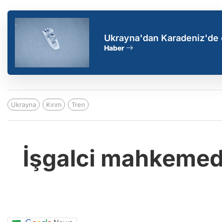
Ukrayna'dan Karadeniz'de 
Haber
Ukrayna
Kırım
Tren
İşgalci mahkemede