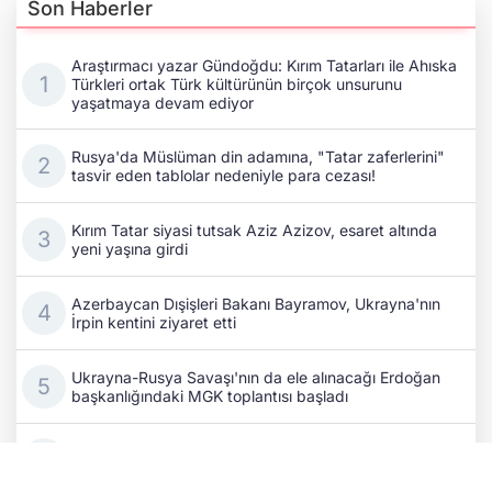
Son Haberler
Araştırmacı yazar Gündoğdu: Kırım Tatarları ile Ahıska
Türkleri ortak Türk kültürünün birçok unsurunu
yaşatmaya devam ediyor
Rusya'da Müslüman din adamına, "Tatar zaferlerini"
tasvir eden tablolar nedeniyle para cezası!
Kırım Tatar siyasi tutsak Aziz Azizov, esaret altında
yeni yaşına girdi
Azerbaycan Dışişleri Bakanı Bayramov, Ukrayna'nın
İrpin kentini ziyaret etti
Ukrayna-Rusya Savaşı'nın da ele alınacağı Erdoğan
başkanlığındaki MGK toplantısı başladı
Rusya’nın savaş ekonomisi can çekişiyor: Bir
Wildberries tesisi daha vuruldu!