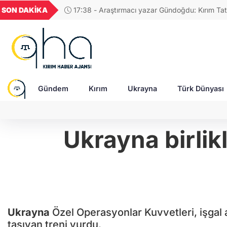
GEL
TND
BGN
VND
SON DAKİKA
17:58 - Rusya'da Müslüman din adamına, "Tatar
20
18,1978
16,2303
28,0626
0,0018
tasvir eden tablolar nedeniyle para cezası!
Gündem
Kırım
Ukrayna
Türk Dünyası
Ukrayna birlikl
Ukrayna
Özel Operasyonlar Kuvvetleri, işgal 
taşıyan treni vurdu.