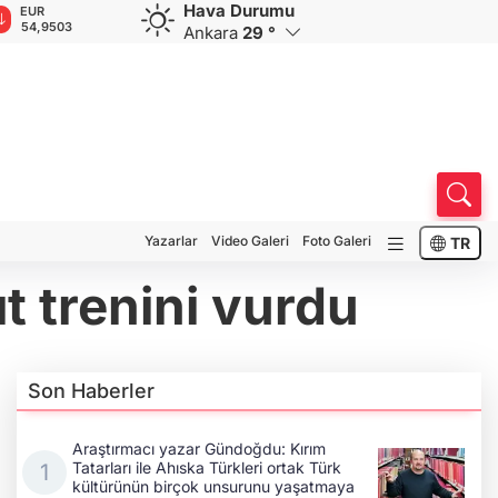
Hava Durumu
GBP
CHF
CAD
RUB
A
64,1508
58,5690
33,9523
0,5831
1
Ankara
29 °
Yazarlar
Video Galeri
Foto Galeri
TR
ıt trenini vurdu
Son Haberler
Araştırmacı yazar Gündoğdu: Kırım
Tatarları ile Ahıska Türkleri ortak Türk
kültürünün birçok unsurunu yaşatmaya