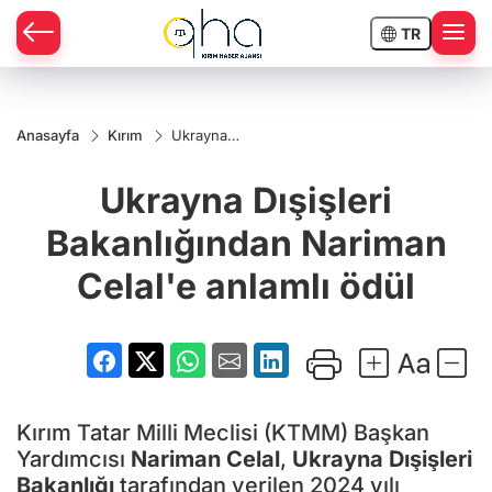
TR
Anasayfa
Kırım
Ukrayna
Dışişleri
Bakanlığından
Ukrayna Dışişleri
Nariman
Celal'e
anlamlı ödül
Bakanlığından Nariman
Celal'e anlamlı ödül
Kırım Tatar Milli Meclisi (KTMM) Başkan
Yardımcısı
Nariman Celal
,
Ukrayna Dışişleri
Bakanlığı
tarafından verilen 2024 yılı