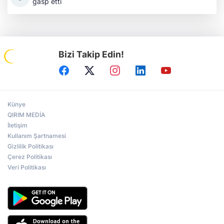
gasp etti
Bizi Takip Edin!
Künye
QIRIM MEDİA
İletişim
Kullanım Şartnamesi
Gizlilik Politikası
Çerez Politikası
Veri Politikası