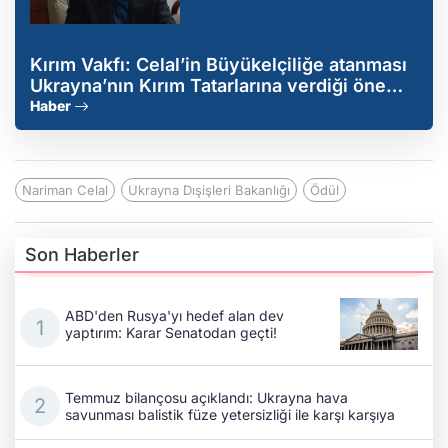
Kırım Vakfı: Celal’in Büyükelçiliğe atanması
Ukrayna’nın Kırım Tatarlarına verdiği önemi
gösteriyor
Haber
Nariman Celal
Ukrayna Dışişleri Bakanlığı
Ödül
Son Haberler
ABD'den Rusya'yı hedef alan dev
yaptırım: Karar Senatodan geçti!
Temmuz bilançosu açıklandı: Ukrayna hava
savunması balistik füze yetersizliği ile karşı karşıya