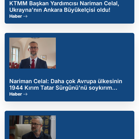
KTMM Başkan Yardımcısı Nariman Celal,
Ukrayna'nın Ankara Büyükelçisi oldu!
Haber
Nariman Celal: Daha çok Avrupa ülkesinin
1944 Kırım Tatar Sürgünü'nü soykırım
olarak tanıması gerekiyor
Haber