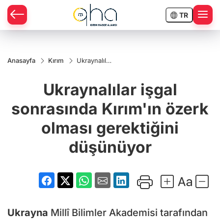
TR
Anasayfa
Kırım
Ukraynalılar
işgal
sonrasında
Ukraynalılar işgal
Kırım'ın
özerk
olması
sonrasında Kırım'ın özerk
gerektiğini
düşünüyor
olması gerektiğini
düşünüyor
Ukrayna
Millî Bilimler Akademisi tarafından