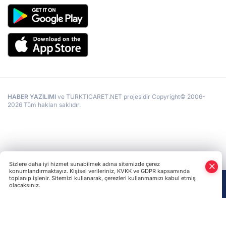
HABER YAZILIMI
ve TURKTICARET.NET projesidir Copyright© 2006-
2026 Tüm hakları saklıdır.
Sizlere daha iyi hizmet sunabilmek adına sitemizde çerez
konumlandırmaktayız. Kişisel verileriniz, KVKK ve GDPR kapsamında
toplanıp işlenir. Sitemizi kullanarak, çerezleri kullanmamızı kabul etmiş
olacaksınız.
Anasayfa
Haber Ara
Yazarlar