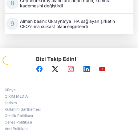
Cephedeki kayıpların ardından Putin, komuta
kademesini değiştirdi
Alman basını: Ukrayna'ya İHA sağlayan şirketin
CEO'suna suikast planı engellendi
Bizi Takip Edin!
Künye
QIRIM MEDİA
İletişim
Kullanım Şartnamesi
Gizlilik Politikası
Çerez Politikası
Veri Politikası