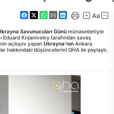
Ukrayna
Savunucuları Günü
münasebetiyle
 Eduard Krıjanivskıy tarafından savaş
nin açılışını yapan
Ukrayna'nın
Ankara
lar hakkındaki düşüncelerini QHA ile paylaştı.