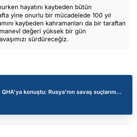
nurken hayatını kaybeden bütün
fta yine onurlu bir mücadelede 100 yıl
mını kaybeden kahramanları da bir taraftan
 manevî değeri yüksek bir gün
savaşımızı sürdüreceğiz.
sı QHA'ya konuştu: Rusya'nın savaş suçlarını