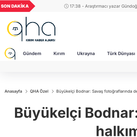
GEL
TND
BGN
VND
SON DAKİKA
17:38 - Araştırmacı yazar Gündoğdu: Kırım Tata
21
18,2351
16,2304
27,9743
0,0018
Türkleri ortak Türk kültürünün birçok unsurunu 
devam ediyor
Gündem
Kırım
Ukrayna
Türk Dünyası
Anasayfa
QHA Özel
Büyükelçi Bodnar: Savaş fotoğraflarında de
Büyükelçi Bodnar:
halkı