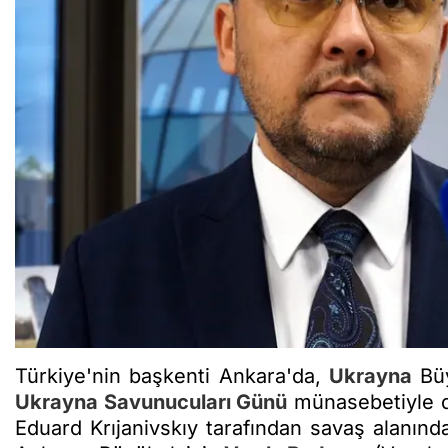
Türkiye'nin başkenti Ankara'da,
Ukrayna
Büy
Ukrayna
Savunucuları Günü
münasebetiyle d
Eduard Krıjanivskıy tarafından savaş alanında