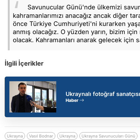
Savunucular Günü'nde ülkemizi savu
kahramanlarımızı anacağız ancak diğer tara
önce Türkiye Cumhuriyeti'ni kurarken yaşa
anmış olacağız. O yüzden yarın, bizim için
olacak. Kahramanları anarak gelecek için 
İlgili İçerikler
Ukraynalı fotoğraf sanatçı
belgeledik
Haber
Ukrayna
Vasıl Bodnar
Ukrayna
Ukrayna Savunucuları Günü