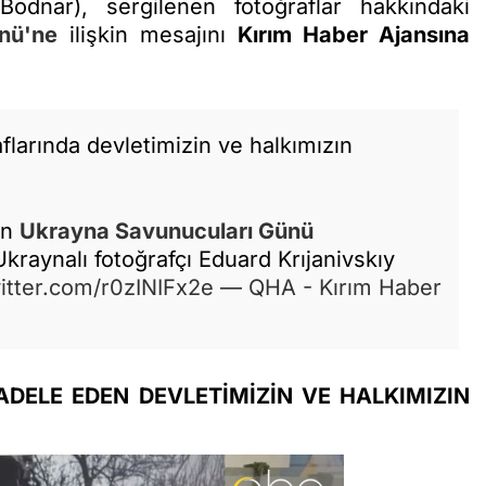
odnar), sergilenen fotoğraflar hakkındaki
nü'ne
ilişkin mesajını
Kırım Haber Ajansına
larında devletimizin ve halkımızın
an
Ukrayna
Savunucuları Günü
aynalı fotoğrafçı Eduard Krıjanivskıy
witter.com/r0zINIFx2e
— QHA - Kırım Haber
DELE EDEN DEVLETİMİZİN VE HALKIMIZIN