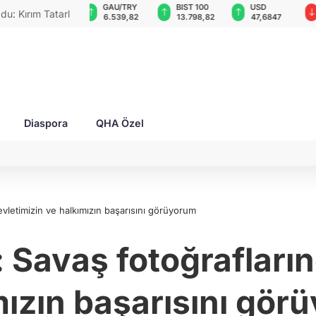
GAU/TRY
BIST 100
USD
EUR
rları ile Ahıska
6.539,82
13.798,82
47,6847
54,9771
yaşatmaya
Diaspora
QHA Özel
vletimizin ve halkımızın başarısını görüyorum
 Savaş fotoğrafların
mızın başarısını gör