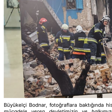
Büyükelçi Bodnar, fotoğraflara baktığında his
mücadele veren devletimizin ve halkımız