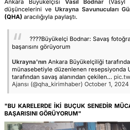
Ankara Büyükelçisi
Vasıl Bodnar
(Vasyl B
düşüncelerini ve
Ukrayna
Savunucuları Gü
(QHA)
aracılığıyla paylaştı.
????Büyükelçi Bodnar: Savaş fotoğraf
başarısını görüyorum
Ukrayna'nın
Ankara Büyükelçiliği tarafınd
münasebetiyle düzenlenen resepsiyonda Ukr
tarafından savaş alanından çekilen…
pic.t
Ajansı (@qha_kirimhaber)
October 1, 2024
"BU KARELERDE İKİ BUÇUK SENEDİR MÜCA
BAŞARISINI GÖRÜYORUM"