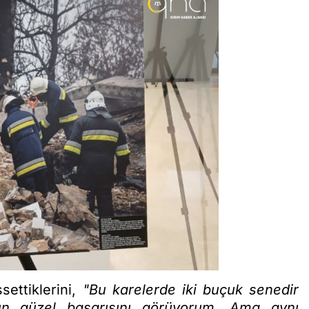
settiklerini,
"Bu karelerde iki buçuk senedir
ın güzel başarısını görüyorum. Ama aynı