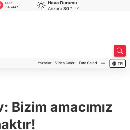
Hava Durumu
GBP
CHF
CAD
RUB
A
63,8357
58,5240
33,9560
0,5752
1
Ankara
30 °
Yazarlar
Video Galeri
Foto Galeri
TR
: Bizim amacımız
aktır!