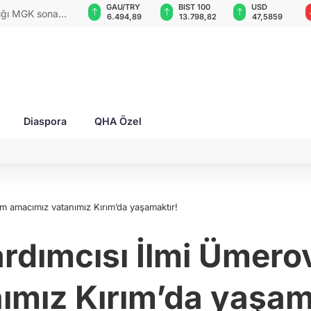
GAU/TRY
BIST 100
USD
EUR
rları ile Ahıska
6.494,89
13.798,82
47,5859
54,7447
yaşatmaya
Diaspora
QHA Özel
KTMM Başkan Yardımcısı İlmi Ümerov: Bizim amacımız vatanımız Kırım’da yaşamaktır!
dımcısı İlmi Ümerov
ımız Kırım’da yaşam