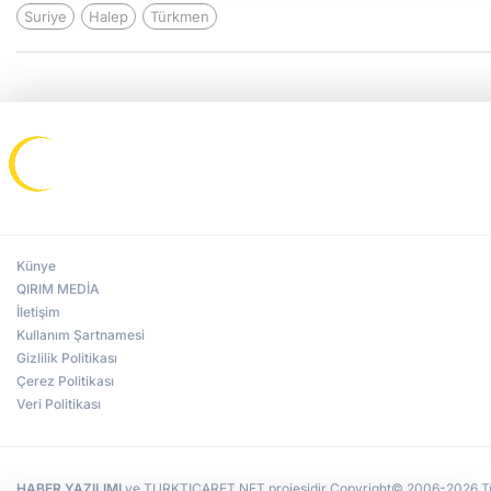
Suriye
Halep
Türkmen
Künye
QIRIM MEDİA
İletişim
Kullanım Şartnamesi
Gizlilik Politikası
Çerez Politikası
Veri Politikası
HABER YAZILIMI
ve TURKTICARET.NET projesidir Copyright© 2006-2026 Tüm 