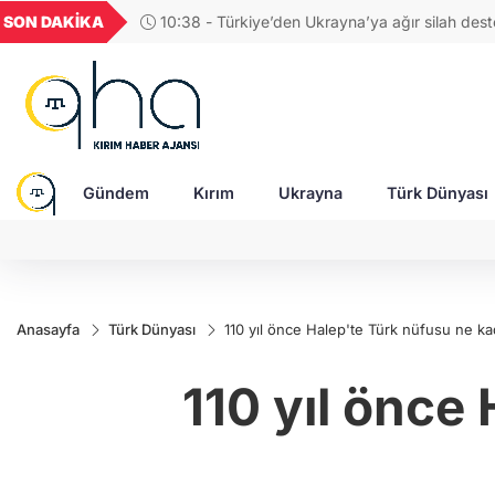
GEL
TND
BGN
VND
SON DAKİKA
09:48 - İran Savaşı ABD'nin silah stoklarını tü
49
18,2677
16,3788
27,9743
0,0018
Rusya ve Çin'i güçlendirebilir!
Gündem
Kırım
Ukrayna
Türk Dünyası
Anasayfa
Türk Dünyası
110 yıl önce Halep'te Türk nüfusu ne ka
110 yıl önce