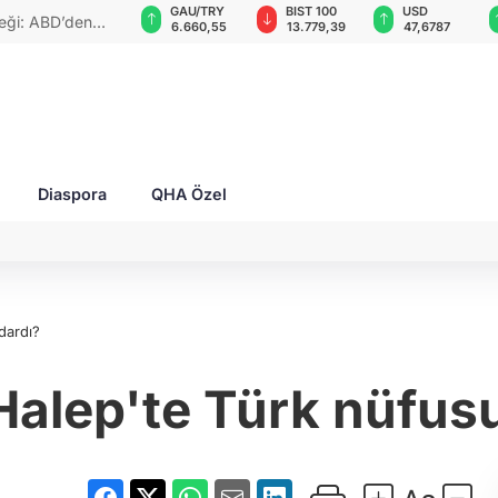
GAU/TRY
BIST 100
USD
EUR
ketti: Bu durum
6.660,55
13.779,39
47,6787
55,1254
Diaspora
QHA Özel
dardı?
 Halep'te Türk nüfus