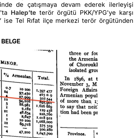
linde de çatışmaya devam ederek ilerleyişi
k'ta
Halep’te
terör örgütü PKK/YPG'ye karşı
a”
ise Tel Rıfat ilçe merkezi terör örgütünden
 BELGE