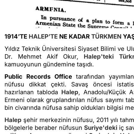
1914’TE
HALEP’TE
NE KADAR
TÜRKMEN
YAŞ
Yıldız Teknik Üniversitesi Siyaset Bilimi ve Ul
Dr. Mehmet Akif Okur,
Halep'teki
Türk
kamuoyunun gündemine taşıdı.
Public Records Office
tarafından yayımlan
nüfusu dikkat çekti. Savaş öncesi istatis
hazırlanan tabloda
Halep
, Anadolu/Küçük As
Ermeni olarak gruplandırılan nüfus sayımı tab
bin civarında nüfusa sahip oldukları bilgisi m
Halep
şehir merkezinin nüfusu, 2011 yılı tahm
bölgelerle beraber nüfusun
Suriye'deki
iç sa