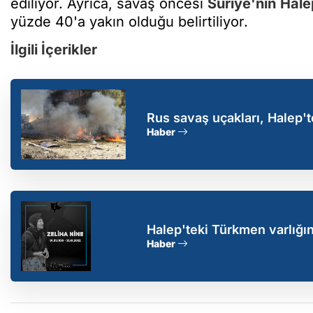
ediliyor. Ayrıca, savaş öncesi
Suriye'nin
Hale
yüzde 40'a yakın olduğu belirtiliyor.
İlgili İçerikler
Rus savaş uçakları, Halep't
Haber
Halep'teki Türkmen varlığın
kamuoyunda yankı bulmuştu:
Haber