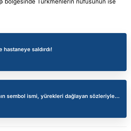
p
bölgesinde Türkmenlerin nüfusunun ise
e hastaneye saldırdı!
ın sembol ismi, yürekleri dağlayan sözleriyle
 Zeliha Nine vefat etti