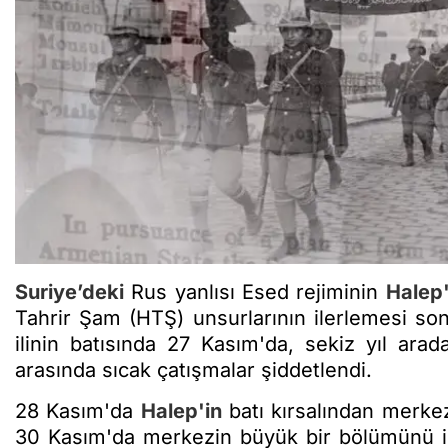
Suriye’deki
Rus yanlısı Esed rejiminin
Halep'
Tahrir Şam (HTŞ) unsurlarının ilerlemesi so
ilinin batısında 27 Kasım'da, sekiz yıl arad
arasında sıcak çatışmalar şiddetlendi.
28 Kasım'da
Halep'in
batı kırsalından merkeze
30 Kasım'da merkezin büyük bir bölümünü is