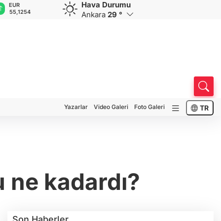
Hava Durumu
GBP
CHF
CAD
RUB
A
64,3468
59,0083
34,1883
0,5822
1
Ankara
29 °
Yazarlar
Video Galeri
Foto Galeri
TR
u ne kadardı?
Son Haberler