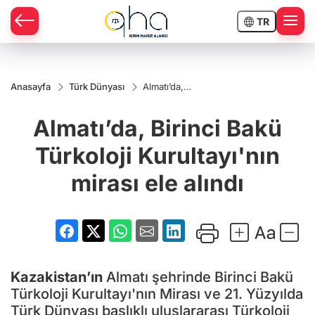
TR
Anasayfa
Türk Dünyası
Almatı’da,
Birinci Bakü
Türkoloji
Almatı’da, Birinci Bakü
Kurultayı'nın
mirası ele
alındı
Türkoloji Kurultayı'nın
mirası ele alındı
Kazakistan’ın
Almatı şehrinde Birinci Bakü
Türkoloji Kurultayı'nın Mirası ve 21. Yüzyılda
Türk Dünyası başlıklı uluslararası Türkoloji