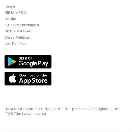
Künye
QIRIM MEDİA
İletişim
Kullanım Şartnamesi
Gizlilik Politikası
Çerez Politikası
Veri Politikası
HABER YAZILIMI
ve TURKTICARET.NET projesidir Copyright© 2006-
2026 Tüm hakları saklıdır.