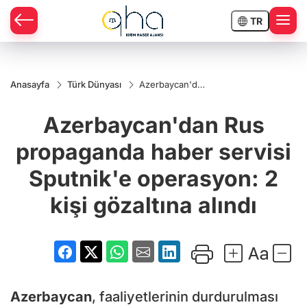
TR
Anasayfa
Türk Dünyası
Azerbaycan'dan
Rus
propaganda
Azerbaycan'dan Rus
haber servisi
Sputnik'e
operasyon: 2
propaganda haber servisi
kişi gözaltına
alındı
Sputnik'e operasyon: 2
kişi gözaltına alındı
Azerbaycan
, faaliyetlerinin durdurulması