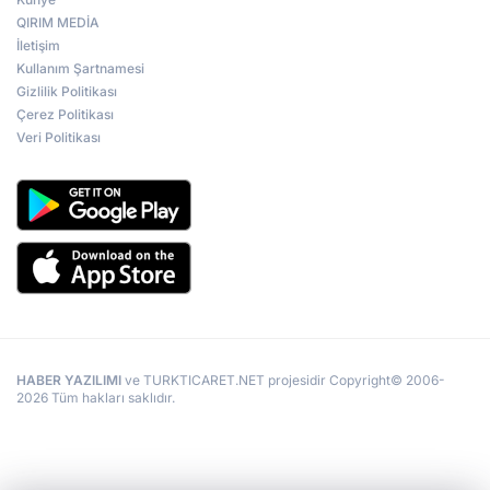
QIRIM MEDİA
İletişim
Kullanım Şartnamesi
Gizlilik Politikası
Çerez Politikası
Veri Politikası
HABER YAZILIMI
ve TURKTICARET.NET projesidir Copyright© 2006-
2026 Tüm hakları saklıdır.