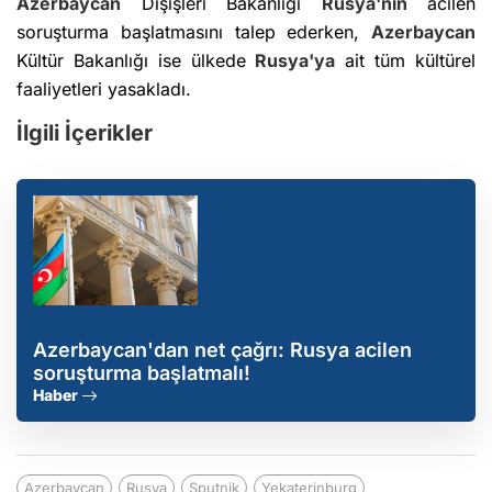
Azerbaycan
Dışişleri Bakanlığı
Rusya'nın
acilen
soruşturma başlatmasını talep ederken,
Azerbaycan
Kültür Bakanlığı ise ülkede
Rusya'ya
ait tüm kültürel
faaliyetleri yasakladı.
İlgili İçerikler
Azerbaycan'dan net çağrı: Rusya acilen
soruşturma başlatmalı!
Haber
Azerbaycan
Rusya
Sputnik
Yekaterinburg