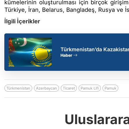
kümelerinin oluşturulması için birçok girişi
Türkiye, İran, Belarus, Bangladeş, Rusya ve İs
İlgili İçerikler
Türkmenistan’da Kazakistan 
geçiriliyor
Haber
Türkmenistan
Azerbaycan
Ticaret
Pamuk Lifi
Pamuk
Uluslarar