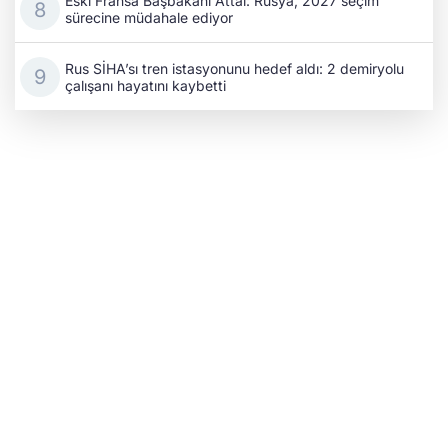
Eski Fransa Başbakanı Attal: Rusya, 2027 seçim
sürecine müdahale ediyor
Rus SİHA’sı tren istasyonunu hedef aldı: 2 demiryolu
çalışanı hayatını kaybetti