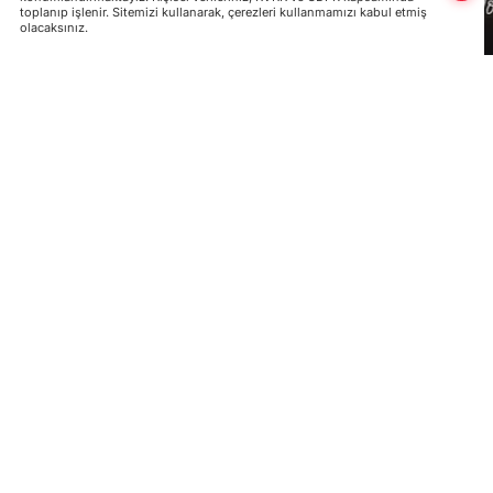
toplanıp işlenir. Sitemizi kullanarak, çerezleri kullanmamızı kabul etmiş
olacaksınız.
Uluslararası Türk Akademisi
(UTA)
kurulu
Kazakistan'ın başkenti Astana'da kurulan aka
çalışmalar yürütüyor.
ULUSLARARASI TÜRK AKADEMİSİ
Kazakistan
Cumhurbaşkanı Nursultan N