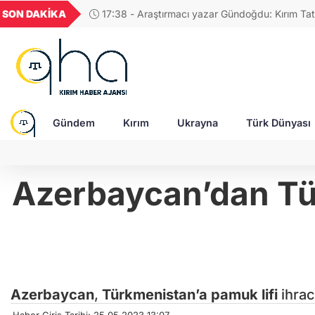
GEL
TND
BGN
VND
SON DAKİKA
17:58 - Rusya'da Müslüman din adamına, "Tatar
20
18,1978
16,2303
28,0626
0,0018
tasvir eden tablolar nedeniyle para cezası!
Gündem
Kırım
Ukrayna
Türk Dünyası
Azerbaycan’dan Tür
Azerbaycan
,
Türkmenistan’a
pamuk
lifi
ihrac