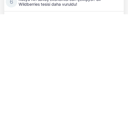
Wildberries tesisi daha vuruldu!
Kıyiv’de kritik temaslar: Ukrayna ile Azerbaycan
dışişleri bakanları stratejik iş birliğini masaya yatırdı
Eski Fransa Başbakanı Attal: Rusya, 2027 seçim
sürecine müdahale ediyor
Rus SİHA’sı tren istasyonunu hedef aldı: 2 demiryolu
çalışanı hayatını kaybetti