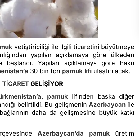
muk
yetiştiriciliği ile ilgili ticaretini büyütmeye
ığından yapılan açıklamaya göre ülkeden
e başlandı. Yapılan açıklamaya göre Bakü
enistan’a
30 bin ton
pamuk
lifi
ulaştırılacak.
İ
TİCARET
GELİŞİYOR
ürkmenistan’a
,
pamuk
lifinden başka diğer
ndığı belirtildi. Bu gelişmenin
Azerbaycan
ile
 bağlarının daha da gelişmesine büyük katkı
erçevesinde
Azerbaycan’da
pamuk
üretim