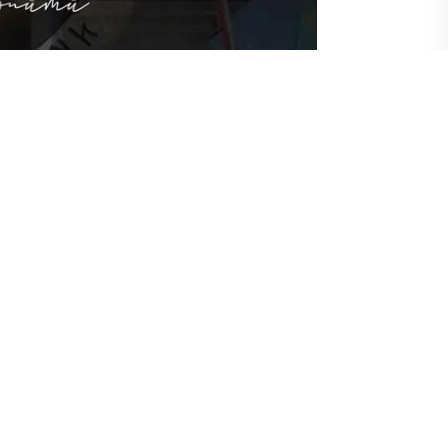
şunun bugün 13. yıl dönümü kaydediliyor.
demi, Türk dünyasına yönelik faaliyetler için
azarbayev, 3 Ekim 2009'da
Azerbaycan'ın