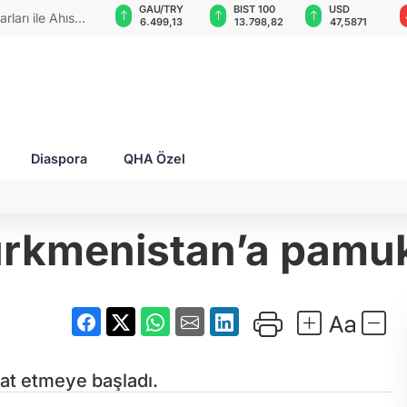
GAU/TRY
BIST 100
USD
EUR
 zaferlerini"
6.499,13
13.798,82
47,5871
54,9503
Diaspora
QHA Özel
kmenistan’a pamuk li
at etmeye başladı.