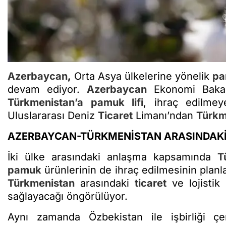
Azerbaycan
,
Orta Asya ülkelerine yönelik
pa
devam ediyor.
Azerbaycan
Ekonomi Bakanl
Türkmenistan
’a
pamuk
lifi
, ihraç edilmey
Uluslararası Deniz
Ticaret
Limanı’ndan
Türkm
AZERBAYCAN-TÜRKMENİSTAN ARASINDAK
İki ülke arasındaki anlaşma kapsamında
T
pamuk
ürünlerinin de ihraç edilmesinin planla
Türkmenistan
arasındaki
ticaret
ve lojistik
sağlayacağı öngörülüyor.
Aynı zamanda Özbekistan ile işbirliği ç