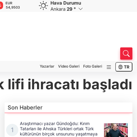
Hava Durumu
GBP
CHF
CAD
RUB
A
64,1508
58,5690
33,9523
0,5831
1
Ankara
29 °
Yazarlar
Video Galeri
Foto Galeri
TR
fi ihracatı başladı
Son Haberler
Araştırmacı yazar Gündoğdu: Kırım
Tatarları ile Ahıska Türkleri ortak Türk
kültürünün birçok unsurunu yaşatmaya