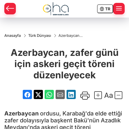
TR
Anasayfa
Türk Dünyası
Azerbaycan,
zafer günü
için askeri
Azerbaycan, zafer günü
geçit töreni
düzenleyecek
için askeri geçit töreni
düzenleyecek
Azerbaycan
ordusu, Karabağ'da elde ettiği
zafer dolayısıyla başkent Bakü'nün Azadlık
Meydanı'nda askeri geçit töreni