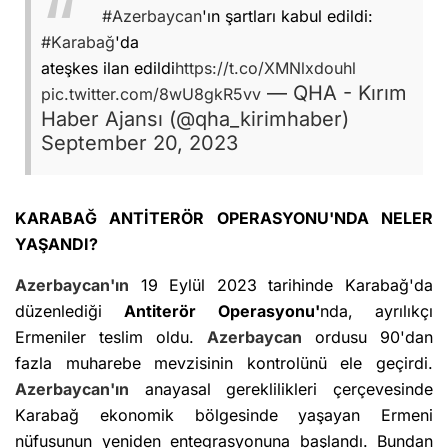
#Azerbaycan
'ın şartları kabul edildi:
#Karabağ
'da
ateşkes ilan edildi
https://t.co/XMNlxdouhl
— QHA - Kırım
pic.twitter.com/8wU8gkR5vv
Haber Ajansı (@qha_kirimhaber)
September 20, 2023
KARABAĞ ANTİTERÖR OPERASYONU'NDA NELER
YAŞANDI?
Azerbaycan'ın
19 Eylül 2023 tarihinde Karabağ'da
düzenlediği
Antiterör Operasyonu'
nda, ayrılıkçı
Ermeniler teslim oldu.
Azerbaycan
ordusu 90'dan
fazla muharebe mevzisinin kontrolünü ele geçirdi.
Azerbaycan'ın
anayasal gereklilikleri çerçevesinde
Karabağ ekonomik bölgesinde yaşayan Ermeni
nüfusunun yeniden entegrasyonuna başlandı. Bundan