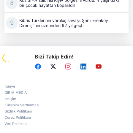
Rus SİHA saldırısı Kıyiv bölgesini vurdu: 4 yaşındaki
bir çocuk hayattan koparıldı!
Kıbrıs Türklerinin varoluş savaşı: Şanlı Erenköy
Direnişi'nin üzerinden 62 yıl geçti
Bizi Takip Edin!
Künye
QIRIM MEDİA
İletişim
Kullanım Şartnamesi
Gizlilik Politikası
Çerez Politikası
Veri Politikası