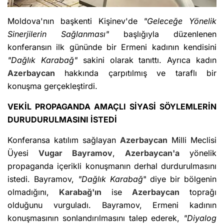
Moldova'nın başkenti Kişinev'de
"Geleceğe Yönelik
Sinerjilerin Sağlanması"
başlığıyla düzenlenen
konferansın ilk gününde bir Ermeni kadının kendisini
"Dağlık Karabağ"
sakini olarak tanıttı. Ayrıca kadın
Azerbaycan
hakkında çarpıtılmış ve taraflı bir
konuşma gerçekleştirdi.
VEKİL PROPAGANDA AMAÇLI SİYASİ SÖYLEMLERİN
DURUDURULMASINI İSTEDİ
Konferansa katılım sağlayan
Azerbaycan
Milli Meclisi
Üyesi
Vugar Bayramov
,
Azerbaycan'a
yönelik
propaganda içerikli konuşmanın derhal durdurulmasını
istedi. Bayramov,
"Dağlık Karabağ
" diye bir bölgenin
olmadığını,
Karabağ'ın
ise
Azerbaycan
toprağı
olduğunu vurguladı. Bayramov, Ermeni kadının
konuşmasının sonlandırılmasını talep ederek,
"Diyalog