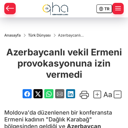
TR
Anasayfa
Türk Dünyası
Azerbaycanlı
vekil Ermeni
provokasyonuna
Azerbaycanlı vekil Ermeni
izin vermedi
provokasyonuna izin
vermedi
Moldova'da düzenlenen bir konferansta
Ermeni kadının "Dağlık Karabağ"
bölgesinden geldiği ve
Azerbaycan