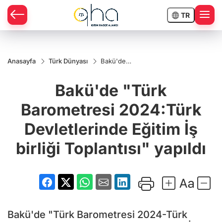
TR
Anasayfa
Türk Dünyası
Bakü'de
"Türk
Barometresi
Bakü'de "Türk
2024:Türk
Devletlerinde
Eğitim İş
Barometresi 2024:Türk
birliği
Toplantısı"
Devletlerinde Eğitim İş
yapıldı
birliği Toplantısı" yapıldı
Bakü'de "Türk Barometresi 2024-Türk