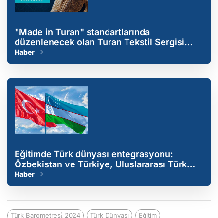
"Made in Turan" standartlarında
düzenlenecek olan Turan Tekstil Sergisi
Bakü'de gerçekleşecek
Haber
Eğitimde Türk dünyası entegrasyonu:
Özbekistan ve Türkiye, Uluslararası Türk
Devletleri Üniversitesi kuruyor
Haber
Türk Barometresi̇ 2024
Türk Dünyası
Eğitim