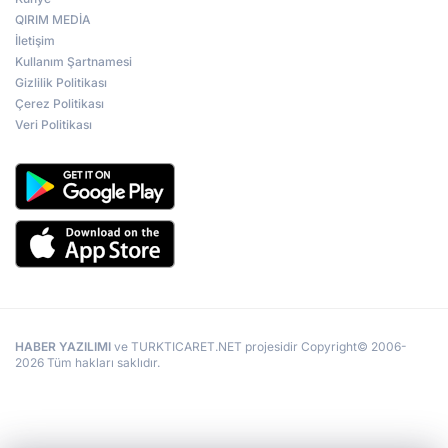
QIRIM MEDİA
İletişim
Kullanım Şartnamesi
Gizlilik Politikası
Çerez Politikası
Veri Politikası
HABER YAZILIMI
ve TURKTICARET.NET projesidir Copyright© 2006-
2026 Tüm hakları saklıdır.