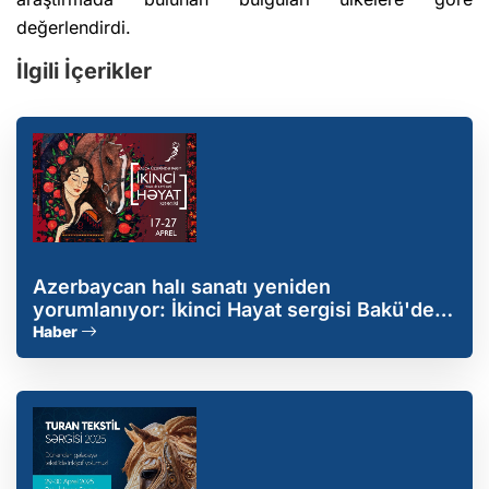
değerlendirdi.
İlgili İçerikler
Azerbaycan halı sanatı yeniden
yorumlanıyor: İkinci Hayat sergisi Bakü'de
başlıyor
Haber