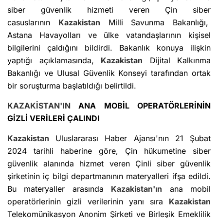
siber güvenlik hizmeti veren Çin siber
casuslarının
Kazakistan
Milli Savunma Bakanlığı,
Astana Havayolları ve ülke vatandaşlarının kişisel
bilgilerini çaldığını bildirdi. Bakanlık konuya ilişkin
yaptığı açıklamasında,
Kazakistan
Dijital Kalkınma
Bakanlığı ve Ulusal Güvenlik Konseyi tarafından ortak
bir soruşturma başlatıldığı belirtildi.
KAZAKİSTAN'IN
ANA MOBİL OPERATÖRLERİNİN
GİZLİ VERİLERİ ÇALINDI
Kazakistan
Uluslararası Haber Ajansı'nın 21 Şubat
2024 tarihli haberine göre, Çin hükumetine siber
güvenlik alanında hizmet veren Çinli siber güvenlik
şirketinin iç bilgi departmanının materyalleri ifşa edildi.
Bu materyaller arasında
Kazakistan'ın
ana mobil
operatörlerinin gizli verilerinin yanı sıra
Kazakistan
Telekomünikasyon Anonim Şirketi ve Birleşik Emeklilik