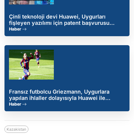
Çinli teknoloji devi Huawei, Uygurları
fişleyen yazılımı için patent başvurusu
yaptı!
Haber
Fransız futbolcu Griezmann, Uygurlara
yapılan ihlaller dolayısıyla Huawei ile
yollarını ayırdı
Haber
Kazakistan