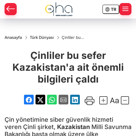
TR
Anasayfa
Türk Dünyası
Çinliler bu
sefer
Kazakistan'a
Çinliler bu sefer
ait önemli
bilgileri çaldı
Kazakistan'a ait önemli
bilgileri çaldı
Çin yönetimine siber güvenlik hizmeti
veren Çinli şirket,
Kazakistan
Milli Savunma
Bakanlığı başta olmak üzere ülke