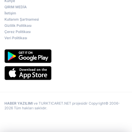
Künye
QIRIM MEDİA
İletişim
Kullanım Şartnamesi
Gizlilik Politikası
Çerez Politikası
Veri Politikası
HABER YAZILIMI
ve TURKTICARET.NET projesidir Copyright© 2006-
2026 Tüm hakları saklıdır.