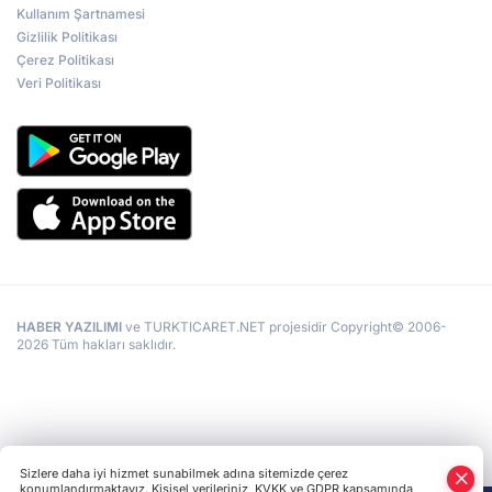
Kullanım Şartnamesi
Gizlilik Politikası
Çerez Politikası
Veri Politikası
HABER YAZILIMI
ve TURKTICARET.NET projesidir Copyright© 2006-
2026 Tüm hakları saklıdır.
Sizlere daha iyi hizmet sunabilmek adına sitemizde çerez
konumlandırmaktayız. Kişisel verileriniz, KVKK ve GDPR kapsamında