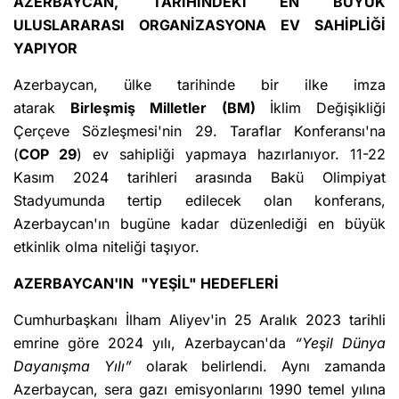
AZERBAYCAN, TARİHİNDEKİ EN BÜYÜK
ULUSLARARASI ORGANİZASYONA EV SAHİPLİĞİ
YAPIYOR
Azerbaycan, ülke tarihinde bir ilke imza
atarak
Birleşmiş Milletler (BM)
İklim Değişikliği
Çerçeve Sözleşmesi'nin 29. Taraflar Konferansı'na
(
COP 29
) ev sahipliği yapmaya hazırlanıyor. 11-22
Kasım 2024 tarihleri ​​arasında Bakü Olimpiyat
Stadyumunda tertip edilecek olan konferans,
Azerbaycan'ın bugüne kadar düzenlediği en büyük
etkinlik olma niteliği taşıyor.
AZERBAYCAN'IN "YEŞİL" HEDEFLERİ
Cumhurbaşkanı İlham Aliyev'in 25 Aralık 2023 tarihli
emrine göre 2024 yılı, Azerbaycan'da
“Yeşil Dünya
Dayanışma Yılı”
olarak belirlendi. Aynı zamanda
Azerbaycan, sera gazı emisyonlarını 1990 temel yılına