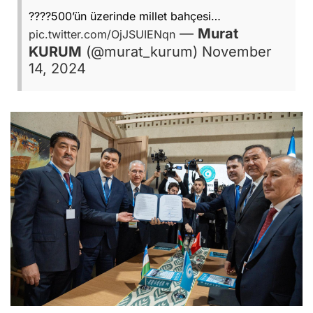
????500’ün üzerinde millet bahçesi…
—
Murat
pic.twitter.com/OjJSUIENqn
KURUM
(@murat_kurum)
November
14, 2024