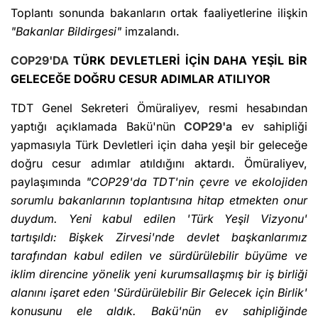
Toplantı sonunda bakanların ortak faaliyetlerine ilişkin
"Bakanlar Bildirgesi"
imzalandı.
COP29'DA
TÜRK DEVLETLERİ İÇİN DAHA YEŞİL BİR
GELECEĞE DOĞRU CESUR ADIMLAR ATILIYOR
TDT Genel Sekreteri Ömüraliyev, resmi hesabından
yaptığı açıklamada Bakü'nün
COP29'a
ev sahipliği
yapmasıyla Türk Devletleri için daha yeşil bir geleceğe
doğru cesur adımlar atıldığını aktardı. Ömüraliyev,
paylaşımında
"COP29'da TDT'nin çevre ve ekolojiden
sorumlu bakanlarının toplantısına hitap etmekten onur
duydum. Yeni kabul edilen 'Türk Yeşil Vizyonu'
tartışıldı: Bişkek Zirvesi'nde devlet başkanlarımız
tarafından kabul edilen ve sürdürülebilir büyüme ve
iklim direncine yönelik yeni kurumsallaşmış bir iş birliği
alanını işaret eden 'Sürdürülebilir Bir Gelecek için Birlik'
konusunu ele aldık. Bakü'nün ev sahipliğinde