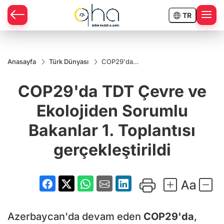
TR
Anasayfa
Türk Dünyası
COP29'da
TDT Çevre ve
Ekolojiden
COP29'da TDT Çevre ve
Sorumlu
Bakanlar 1.
Toplantısı
Ekolojiden Sorumlu
gerçekleştirildi
Bakanlar 1. Toplantısı
gerçekleştirildi
Azerbaycan'da devam eden
COP29'da
,