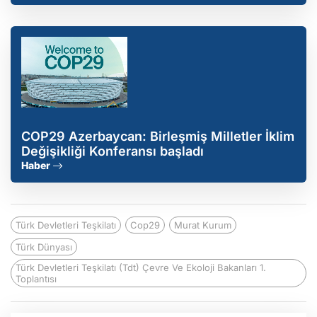
COP29 Azerbaycan: Birleşmiş Milletler İklim
Değişikliği Konferansı başladı
Haber
Türk Devletleri Teşkilatı
Cop29
Murat Kurum
Türk Dünyası
Türk Devletleri Teşkilatı (Tdt) Çevre Ve Ekoloji Bakanları 1.
Toplantısı