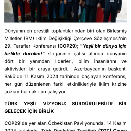
Dünyanın en prestijli toplantılarından biri olan Birleşmiş
Milletler (BM) İklim Değişikliği Çerçeve Sözleşmesi'nin
29. Taraflar Konferansı
(COP29)
;
"
Yeşil bir dünya için
birlikte duralım!"
sloganının çatısı altında dünyanın
dört bir yanından liderleri, bilim insanlarını ve
aktivistleri bir araya getirdi. Azerbaycan'ın başkenti
Bakü'de 11 Kasım 2024 tarihinde başlayan konferans,
her gün düzenlenen farklı etkinlikleriyle iklim krizine
çözüm bulmak için çalışıyor.
TÜRK YEŞİL VİZYONU: SÜRDÜRÜLEBİLİR BİR
GELECEK İÇİN BİRLİK
COP29'da
yer alan Özbekistan Pavilyonunda, 14 Kasım
2024 tarihinde,
Türk Devletleri Teşkilatı
(TDT) Çevre