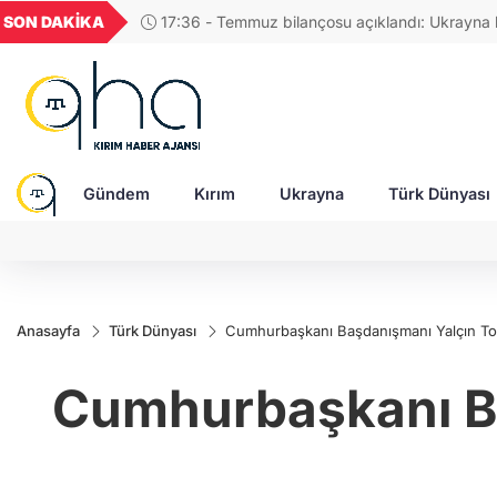
GEL
TND
BGN
VND
SON DAKİKA
17:48 - Rusya, Ukraynalı itfaiyecileri hedef aldı:
54
18,2416
16,2417
27,9743
0,0018
Gündem
Kırım
Ukrayna
Türk Dünyası
Anasayfa
Türk Dünyası
Cumhurbaşkanı Başdanışmanı Yalçın Top
Cumhurbaşkanı Ba