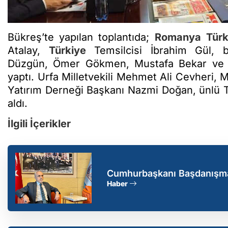
Bükreş’te yapılan toplantıda;
Romanya
Türk
Atalay,
Türkiye
Temsilcisi İbrahim Gül, b
Düzgün, Ömer Gökmen, Mustafa Bekar ve Gazi
yaptı. Urfa Milletvekili Mehmet Ali Cevheri
Yatırım Derneği Başkanı Nazmi Doğan, ünlü Tü
aldı.
İlgili İçerikler
Cumhurbaşkanı Başdanışma
Ödülü alacak
Haber