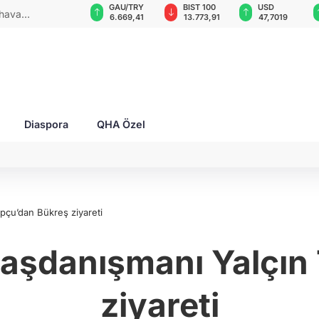
GAU/TRY
BIST 100
USD
EUR
 2 yaralı!
6.669,41
13.773,91
47,7019
55,1583
Diaspora
QHA Özel
çu’dan Bükreş ziyareti
şdanışmanı Yalçın
ziyareti