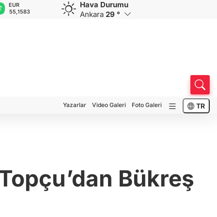
Hava Durumu
GBP
CHF
CAD
RUB
A
64,3947
59,0297
34,2170
0,5819
1
Ankara
29 °
Yazarlar
Video Galeri
Foto Galeri
TR
 Topçu’dan Bükreş