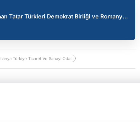
 Tatar Türkleri Demokrat Birliği ve Romanya
aret
manya Türkiye Ticaret Ve Sanayi Odası