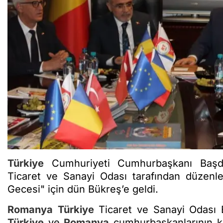
Türkiye
Cumhuriyeti Cumhurbaşkanı Başd
Ticaret ve Sanayi Odası tarafından düzenl
Gecesi" için dün Bükreş’e geldi.
Romanya
Türkiye
Ticaret ve Sanayi Odası 
Türkiye
ve
Romanya
cumhurbaşkanlarının ka