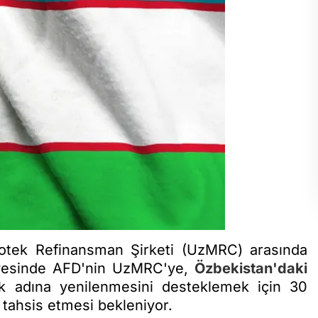
potek Refinansman Şirketi (UzMRC) arasında
çevesinde AFD'nin UzMRC'ye,
Özbekistan'daki
rmak adına yenilenmesini desteklemek için 30
u tahsis etmesi bekleniyor.