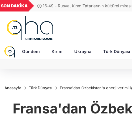
GEL
TND
BGN
VND
SON DAKİKA
16:36 - İran'da Azerbaycan kimliği hedefte: 
54
18,2409
16,2411
27,9743
0,0018
faaliyetleri arttı!
Gündem
Kırım
Ukrayna
Türk Dünyası
Anasayfa
Türk Dünyası
Fransa'dan Özbekistan'a enerji verimliliğ
Fransa'dan Özbekis