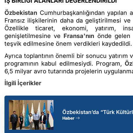
İŞ BİRLİĞİ ALANLARI DEĞERLENDİRİLDİ
Özbekistan
Cumhurbaşkanlığından yapılan a
Fransız ilişkilerinin daha da geliştirilmesi ve
Özellikle ticaret, ekonomi, yatırım, ins
genişletilmesine ve
Fransa'nın
önde gelen şi
teşvik edilmesine önem verdikleri kaydedildi.
Ayrıca toplantının önemli bir sonucu yatırım v
programının kabul edilmesiydi. Program,
Öz
6,5 milyar avro tutarında projelerin uygulanmas
İlgili İçerikler
Özbekistan’da “Türk Kültür
Haber