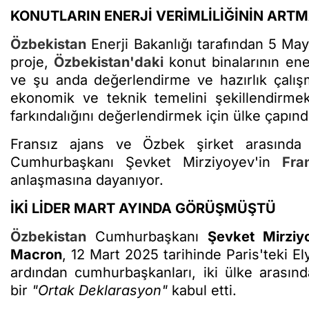
KONUTLARIN ENERJİ VERİMLİLİĞİNİN ART
Özbekistan
Enerji Bakanlığı tarafından 5 Ma
proje,
Özbekistan'daki
konut binalarının enerj
ve şu anda değerlendirme ve hazırlık çalış
ekonomik ve teknik temelini şekillendirmek 
farkındalığını değerlendirmek için ülke çapınd
Fransız ajans ve Özbek şirket arasınd
Cumhurbaşkanı Şevket Mirziyoyev'in
Fra
anlaşmasına dayanıyor.
İKİ LİDER MART AYINDA GÖRÜŞMÜŞTÜ
Özbekistan
Cumhurbaşkanı
Şevket Mirziy
Macron
, 12 Mart 2025 tarihinde Paris'teki E
ardından cumhurbaşkanları, iki ülke arasında
bir
"Ortak Deklarasyon"
kabul etti.