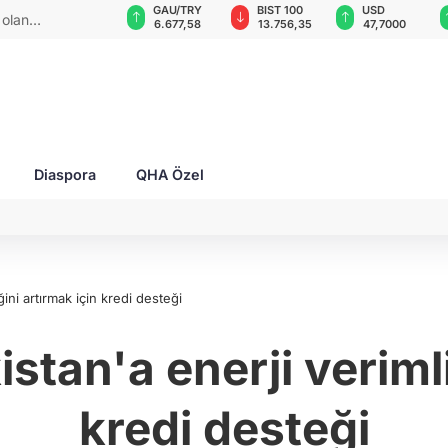
GAU/TRY
BIST 100
USD
EUR
Propaganda
6.677,58
13.756,35
47,7000
55,2120
Diaspora
QHA Özel
ini artırmak için kredi desteği
tan'a enerji verimlil
kredi desteği