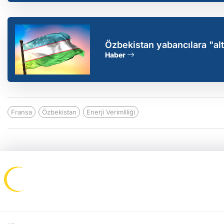
Özbekistan yabancılara "al
Haber
Fransa
Özbekistan
Enerji Verimliliği