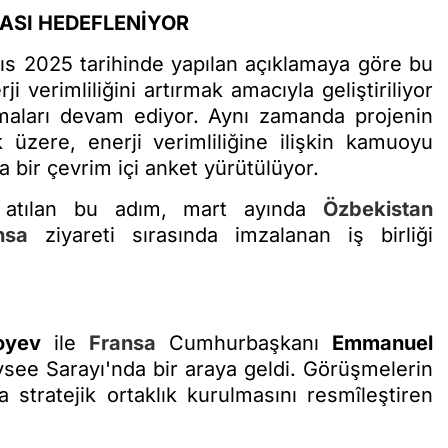
MASI HEDEFLENİYOR
yıs 2025 tarihinde yapılan açıklamaya göre bu
i verimliliğini artırmak amacıyla geliştiriliyor
maları devam ediyor. Aynı zamanda projenin
üzere, enerji verimliliğine ilişkin kamuoyu
a bir çevrim içi anket yürütülüyor.
a atılan bu adım, mart ayında
Özbekistan
nsa
ziyareti sırasında imzalanan iş birliği
oyev
ile
Fransa
Cumhurbaşkanı
Emmanuel
lysee Sarayı'nda bir araya geldi. Görüşmelerin
 stratejik ortaklık kurulmasını resmîleştiren