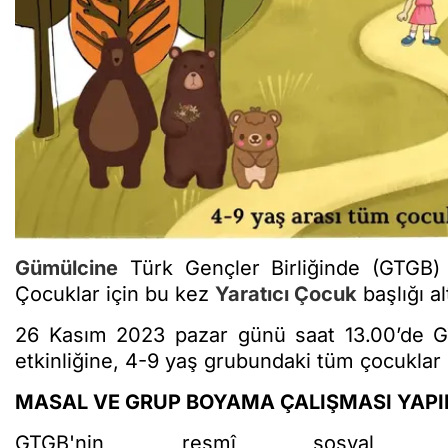
Gümülcine
Türk Gençler Birliğinde (GTGB) ç
Çocuklar için bu kez
Yaratıcı Çocuk
başlığı a
26 Kasım 2023 pazar günü saat 13.00’de 
etkinliğine, 4-9 yaş grubundaki tüm çocuklar 
MASAL VE GRUP BOYAMA ÇALIŞMASI YAP
GTGB'nin resmî sosyal med