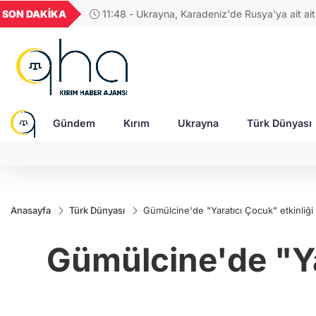
UYU
GEL
TND
BGN
V
SON DAKİKA
11:17 - Artvin açıklarında İDA paniği: SAS
1,1849
18,2677
16,3788
27,9743
0
bölgeye intikal etti
Gündem
Kırım
Ukrayna
Türk Dünyası
Anasayfa
Türk Dünyası
Gümülcine'de "Yaratıcı Çocuk" etkinliğ
Gümülcine'de "Ya