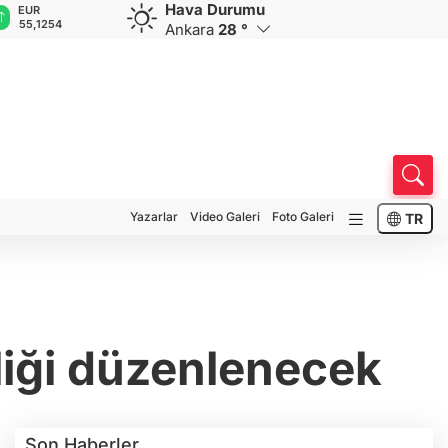
Hava Durumu
GBP
CHF
CAD
RUB
4
64,3468
59,0083
34,1883
0,5822
Ankara
28 °
Yazarlar
Video Galeri
Foto Galeri
TR
liği düzenlenecek
Son Haberler