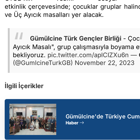
etkinlik çerçevesinde; çocuklar gruplar halin
ve Üç Ayıcık masalları yer alacak.
Gümülcine
Türk Gençler Birliği
- Çocu
Ayıcık Masalı", grup çalışmasıyla boyama e
bekliyoruz.
pic.twitter.com/aplCIZXu6n
—
(@GumlcineTurkGB)
November 22, 2023
İlgili İçerikler
Gümülcine'de Türkiye Cumhu
"Tarihe Yolculuk Sergisi" aç
Haber