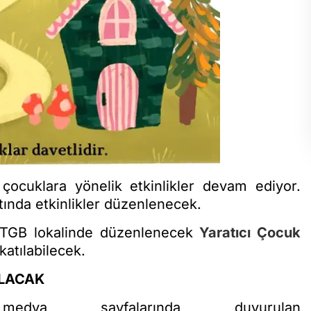
ocuklara yönelik etkinlikler devam ediyor.
ltında etkinlikler düzenlenecek.
GTGB lokalinde düzenlenecek
Yaratıcı Çocuk
katılabilecek.
ILACAK
ya sayfalarında duyurulan