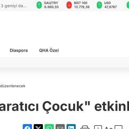
ND
GAU/TRY
BIST 100
USD
EUR
 komandoları
,0018
6.660,55
13.779,39
47,6787
55,125
Diaspora
QHA Özel
i düzenlenecek
ratıcı Çocuk" etkin