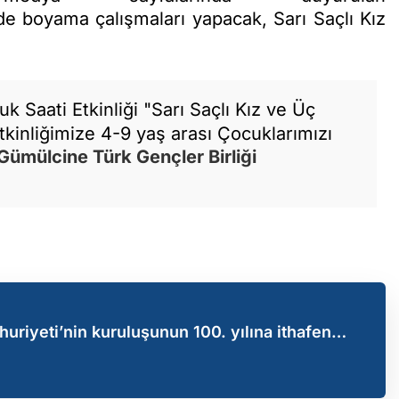
de boyama çalışmaları yapacak, Sarı Saçlı Kız
k Saati Etkinliği "Sarı Saçlı Kız ve Üç
tkinliğimize 4-9 yaş arası Çocuklarımızı
Gümülcine
Türk Gençler Birliği
riyeti’nin kuruluşunun 100. yılına ithafen
ıldı