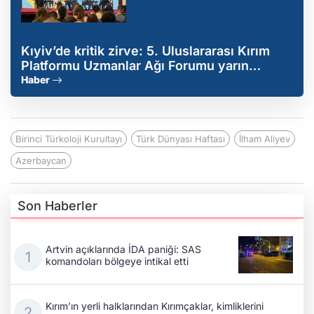
Kıyiv’de kritik zirve: 5. Uluslararası Kırım
Platformu Uzmanlar Ağı Forumu yarın
başlıyor
Haber
Birinci Türkoloji Kurultayı
Türk Dünyası Haftası
İlham Aliyev
Azerbaycan
Son Haberler
Artvin açıklarında İDA paniği: SAS
komandoları bölgeye intikal etti
Kırım’ın yerli halklarından Kırımçaklar, kimliklerini