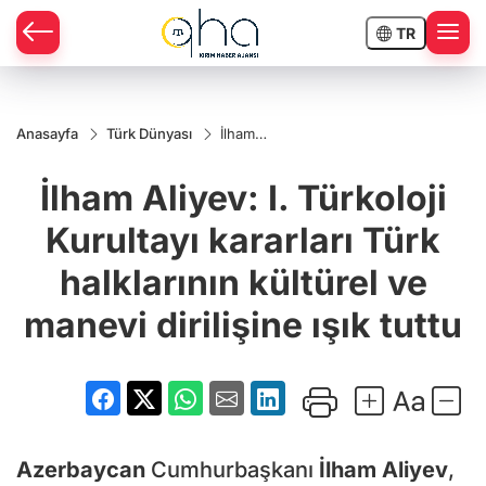
TR
Anasayfa
Türk Dünyası
İlham
Aliyev: I.
Türkoloji
İlham Aliyev: I. Türkoloji
Kurultayı
kararları
Türk
Kurultayı kararları Türk
halklarının
kültürel
halklarının kültürel ve
ve
manevi
dirilişine
manevi dirilişine ışık tuttu
ışık tuttu
Azerbaycan
Cumhurbaşkanı
İlham Aliyev
,