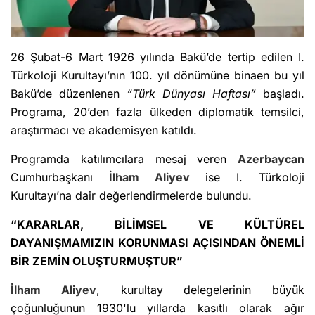
26 Şubat-6 Mart 1926 yılında Bakü’de tertip edilen I.
Türkoloji Kurultayı’nın 100. yıl dönümüne binaen bu yıl
Bakü’de düzenlenen
“Türk Dünyası Haftası”
başladı.
Programa, 20’den fazla ülkeden diplomatik temsilci,
araştırmacı ve akademisyen katıldı.
Programda katılımcılara mesaj veren
Azerbaycan
Cumhurbaşkanı
İlham Aliyev
ise I. Türkoloji
Kurultayı’na dair değerlendirmelerde bulundu.
“KARARLAR, BİLİMSEL VE KÜLTÜREL
DAYANIŞMAMIZIN KORUNMASI AÇISINDAN ÖNEMLİ
BİR ZEMİN OLUŞTURMUŞTUR”
İlham Aliyev
, kurultay delegelerinin büyük
çoğunluğunun 1930'lu yıllarda kasıtlı olarak ağır