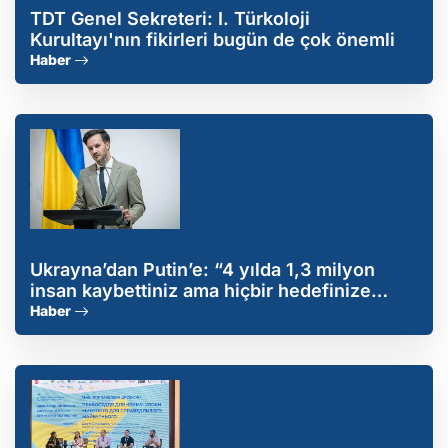
TDT Genel Sekreteri: I. Türkoloji
Kurultayı'nın fikirleri bugün de çok önemli
Haber
Ukrayna’dan Putin’e: “4 yılda 1,3 milyon
insan kaybettiniz ama hiçbir hedefinize
ulaşamadınız”
Haber