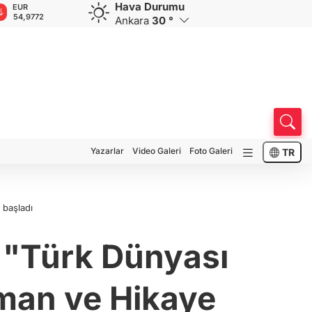
Hava Durumu
GBP
CHF
CAD
RUB
64,1922
58,6683
34,0143
0,5752
Ankara
30 °
Yazarlar
Video Galeri
Foto Galeri
TR
 başladı
n "Türk Dünyası
man ve Hikaye