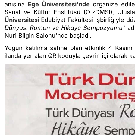
anısına
Ege Üniversitesi'nde
organize edile
Sanat ve Kültür Enstitüsü (O'zDMSI), Ulusl
Üniversitesi
Edebiyat Fakültesi işbirliğiyle 
Dünyası Roman ve Hikaye Sempozyumu"
adl
Nuri Bilgin Salonu'nda başladı.
Yoğun katılıma sahne olan etkinlik 4 Kas
ilanda yer alan QR koduyla çevrimiçi olarak ka