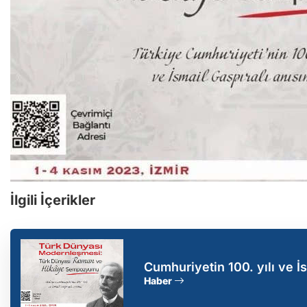
İlgili İçerikler
Cumhuriyetin 100. yılı ve İ
Roman ve Hikaye Sempoz
Haber