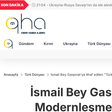
U
GEL
TND
BGN
VND
SON DAKİKA
17:38 - Araştırmacı yazar Gündoğdu: Kırım Tata
822
18,2377
16,2326
27,9743
0,0018
Türkleri ortak Türk kültürünün birçok unsurunu 
devam ediyor
Gündem
Kırım
Ukrayna
Türk Dünyası
Anasayfa
Türk Dünyası
İsmail Bey Gaspıralı'ya ithaf edilen 
İsmail Bey Gas
Modernleşmes