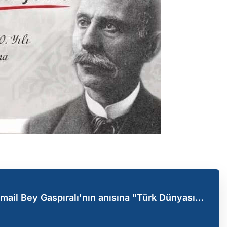
smail Bey Gaspıralı'nın anısına "Türk Dünyası
yumu"