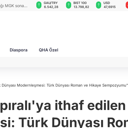
GAU/TRY
BIST 100
USD
EUR
rları ile Ahıska
6.542,28
13.798,82
47,6915
54,9772
yaşatmaya
Diaspora
QHA Özel
"Türk Dünyası Modernleşmesi: Türk Dünyası Roman ve Hikaye Sempozyumu"
pıralı'ya ithaf edile
i: Türk Dünyası Ro