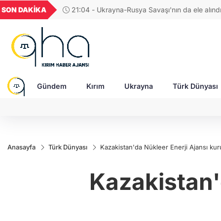
GEL
TND
BGN
VND
SON DAKİKA
17:38 - Araştırmacı yazar Gündoğdu: Kırım Tata
22
18,2367
16,2318
27,9743
0,0018
Türkleri ortak Türk kültürünün birçok unsurunu 
devam ediyor
Gündem
Kırım
Ukrayna
Türk Dünyası
Anasayfa
Türk Dünyası
Kazakistan'da Nükleer Enerji Ajansı kur
Kazakistan'