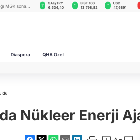
GAU/TRY
BIST 100
USD
EUR
rları ile Ahıska
6.534,40
13.798,82
47,6891
54,9686
yaşatmaya
Diaspora
QHA Özel
uldu
da Nükleer Enerji Aj