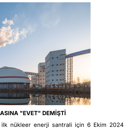
ASINA "EVET" DEMİŞTİ
ilk nükleer enerji santrali için 6 Ekim 2024