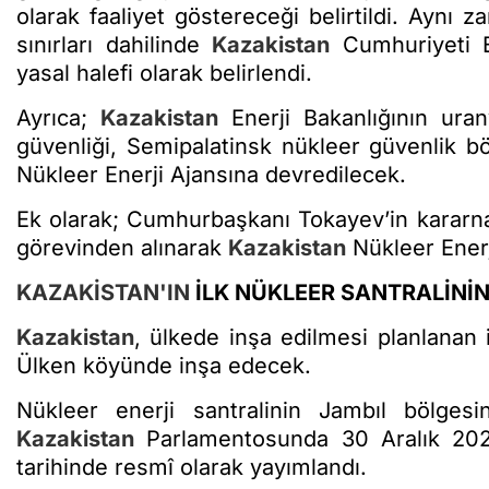
olarak faaliyet göstereceği belirtildi. Aynı 
sınırları dahilinde
Kazakistan
Cumhuriyeti En
yasal halefi olarak belirlendi.
Ayrıca;
Kazakistan
Enerji Bakanlığının uran
güvenliği, Semipalatinsk nükleer güvenlik böl
Nükleer Enerji Ajansına devredilecek.
Ek olarak; Cumhurbaşkanı Tokayev’in kararn
görevinden alınarak
Kazakistan
Nükleer Enerj
KAZAKİSTAN'IN
İLK NÜKLEER SANTRALİNİN 
Kazakistan
, ülkede inşa edilmesi planlanan i
Ülken köyünde inşa edecek.
Nükleer enerji santralinin Jambıl bölgesi
Kazakistan
Parlamentosunda 30 Aralık 2024
tarihinde resmî olarak yayımlandı.