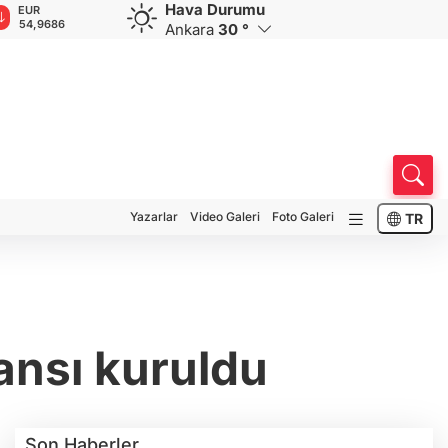
Hava Durumu
GBP
CHF
CAD
RUB
A
64,1895
58,6654
34,0126
0,5752
1
Ankara
30 °
Yazarlar
Video Galeri
Foto Galeri
TR
ansı kuruldu
Son Haberler