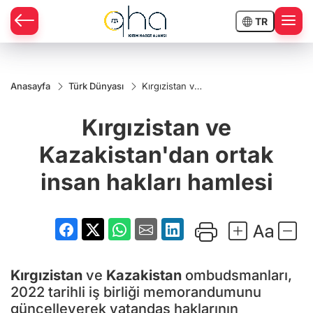
TR
Anasayfa
Türk Dünyası
Kırgızistan ve
Kazakistan'dan
ortak insan
Kırgızistan ve
hakları hamlesi
Kazakistan'dan ortak
insan hakları hamlesi
Kırgızistan
ve
Kazakistan
ombudsmanları,
2022 tarihli iş birliği memorandumunu
güncelleyerek vatandaş haklarının