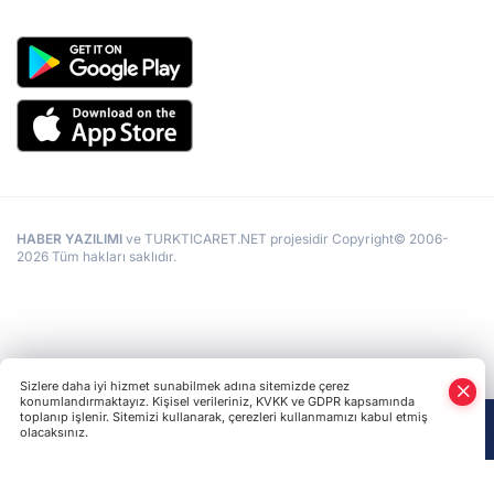
HABER YAZILIMI
ve TURKTICARET.NET projesidir Copyright© 2006-
2026 Tüm hakları saklıdır.
Sizlere daha iyi hizmet sunabilmek adına sitemizde çerez
konumlandırmaktayız. Kişisel verileriniz, KVKK ve GDPR kapsamında
toplanıp işlenir. Sitemizi kullanarak, çerezleri kullanmamızı kabul etmiş
olacaksınız.
Anasayfa
Haber Ara
Yazarlar