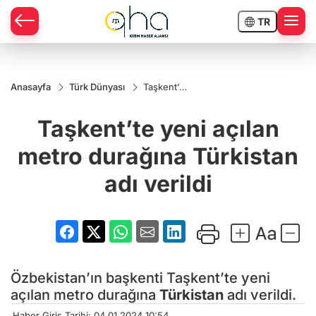
TR
Anasayfa
Türk Dünyası
Taşkent’te
yeni
açılan
Taşkent’te yeni açılan
metro
durağına
Türkistan
metro durağına Türkistan
adı verildi
adı verildi
Özbekistan’ın başkenti Taşkent’te yeni
açılan metro durağına
Türkistan
adı verildi.
Haber Giriş Tarihi: 04.01.2024 10:54