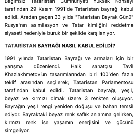
Bağımsız
Tataristan
Cumhuriyeti Yüksek Konseyi
tarafından 29 Kasım 1991'de
Tataristan
bayrağı kabul
edildi. Aradan geçen 33 yılda "Tataristan Bayrak Günü"
Rusya'nın asimilasyon ve Tatar kimliğini reddetme
siyaseti nedeniyle buruk bir şekilde karşılanıyor.
TATARİSTAN
BAYRAĞI NASIL KABUL EDİLDİ?
1991 yılında
Tataristan
Bayrağı ve armaları için bir
yarışma düzenlendi. Halk sanatçısı Tavil
Khaziakhmetov’un tasarımlarından biri 100'den fazla
teklif arasından seçilerek;
Tataristan
Parlamentosu
tarafından kabul edildi.
Tataristan
bayrağı; yeşil,
beyaz ve kırmızı olmak üzere 3 renkten oluşuyor.
Bayrağın yeşil rengi yeniden doğuşu ve baharı temsil
ediyor. Bayraktaki beyaz renk saflık anlamına gelirken,
kırmızı renk ise yaşamın enerjisini ve gücünü
simgeliyor.