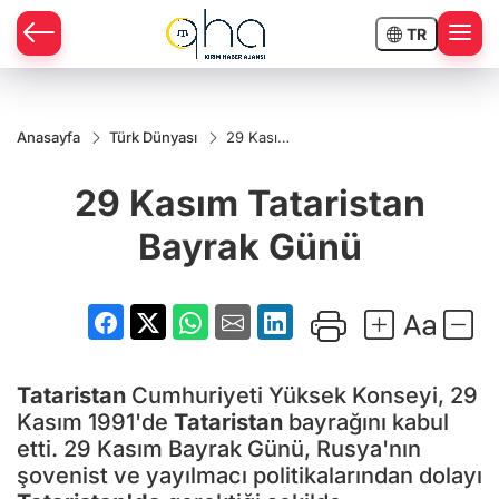
TR
Anasayfa
Türk Dünyası
29 Kasım
Tataristan
Bayrak
29 Kasım Tataristan
Günü
Bayrak Günü
Tataristan
Cumhuriyeti Yüksek Konseyi, 29
Kasım 1991'de
Tataristan
bayrağını kabul
etti. 29 Kasım Bayrak Günü, Rusya'nın
şovenist ve yayılmacı politikalarından dolayı