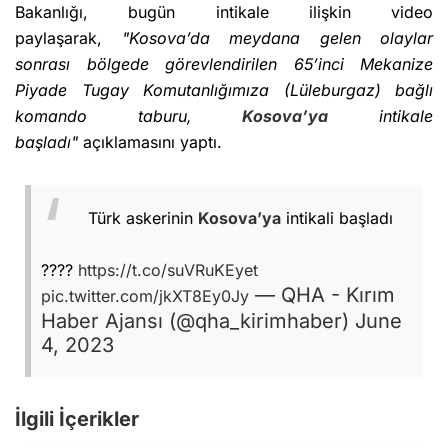
Bakanlığı, bugün intikale ilişkin video
paylaşarak,
"Kosova’da meydana gelen olaylar
sonrası bölgede görevlendirilen 65’inci Mekanize
Piyade Tugay Komutanlığımıza (Lüleburgaz) bağlı
komando taburu,
Kosova’ya
intikale
başladı"
açıklamasını yaptı.
Türk askerinin
Kosova’ya
intikali başladı
????
https://t.co/suVRuKEyet
— QHA - Kırım
pic.twitter.com/jkXT8Ey0Jy
Haber Ajansı (@qha_kirimhaber)
June
4, 2023
İlgili İçerikler