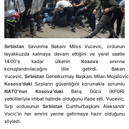
Sırbistan
Savunma Bakanı Milos Vucevic, ordunun
teyakkuzda kalmaya devam ettiğini ve yerel saatle
14.00'e kadar ülkenin
Kosova
sınırına
konuşlandırılacağını dile getirdi. Bakan
Vucevic,
Sırbistan
Genelkurmay Başkanı Milan Mojsilovic'
Kosova'daki
Sırpların güvenliğini korumakla sorumlu
NATO'nun
Kosova'daki
Barış Gücü (KFOR)
yetkilileriyle irtibat halinde olduğunu ifade etti. Vucevic,
Sırp ordusunun
Sırbistan
Cumhurbaşkanı Aleksandr
Vucic'in her emrini yerine getirmeye hazır olduğunu
söyledi.