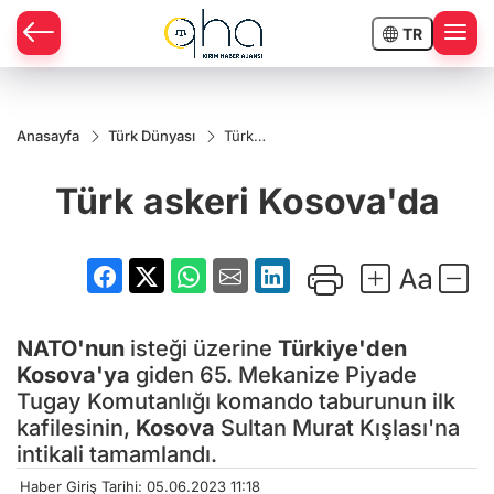
TR
Anasayfa
Türk Dünyası
Türk
askeri
Kosova'da
Türk askeri Kosova'da
NATO'nun
isteği üzerine
Türkiye'den
Kosova'ya
giden 65. Mekanize Piyade
Tugay Komutanlığı komando taburunun ilk
kafilesinin,
Kosova
Sultan Murat Kışlası'na
intikali tamamlandı.
Haber Giriş Tarihi: 05.06.2023 11:18