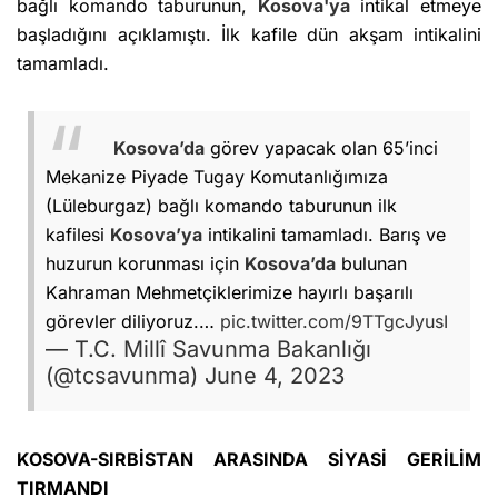
bağlı komando taburunun,
Kosova'ya
intikal etmeye
başladığını açıklamıştı. İlk kafile dün akşam intikalini
tamamladı.
Kosova’da
görev yapacak olan 65’inci
Mekanize Piyade Tugay Komutanlığımıza
(Lüleburgaz) bağlı komando taburunun ilk
kafilesi
Kosova’ya
intikalini tamamladı. Barış ve
huzurun korunması için
Kosova’da
bulunan
Kahraman Mehmetçiklerimize hayırlı başarılı
görevler diliyoruz.…
pic.twitter.com/9TTgcJyusI
— T.C. Millî Savunma Bakanlığı
(@tcsavunma)
June 4, 2023
KOSOVA-SIRBİSTAN ARASINDA SİYASİ GERİLİM
TIRMANDI