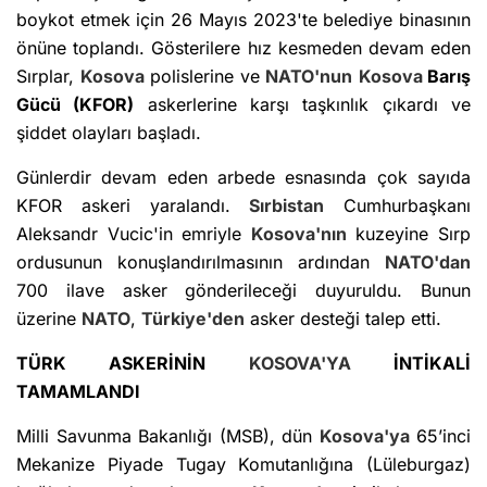
boykot etmek için 26 Mayıs 2023'te belediye binasının
önüne toplandı. Gösterilere hız kesmeden devam eden
Sırplar,
Kosova
polislerine ve
NATO'nun
Kosova
Barış
Gücü (KFOR)
askerlerine karşı taşkınlık çıkardı ve
şiddet olayları başladı.
Günlerdir devam eden arbede esnasında çok sayıda
KFOR askeri yaralandı.
Sırbistan
Cumhurbaşkanı
Aleksandr Vucic'in emriyle
Kosova'nın
kuzeyine Sırp
ordusunun konuşlandırılmasının ardından
NATO'dan
700 ilave asker gönderileceği duyuruldu. Bunun
üzerine
NATO
,
Türkiye'den
asker desteği talep etti.
TÜRK ASKERİNİN
KOSOVA'YA
İNTİKALİ
TAMAMLANDI
Milli Savunma Bakanlığı (MSB), dün
Kosova'ya
65’inci
Mekanize Piyade Tugay Komutanlığına (Lüleburgaz)