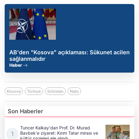
AB'den "Kosova" açıklaması: Sükunet acilen
sağlanmalıdır
Haber
Kosova
Türkiye
Sırbistan
Nato
Son Haberler
Tuncer Kalkay'dan Prof. Dr. Murad
Bavbek'e ziyaret: Kırım Tatar mirası ve
kültür projeleri ele alındı