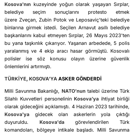
Kosova'nın
kuzeyinde yoğun olarak yaşayan Sırplar,
belediye seçim sonuçlarını protesto etmek
üzere Zveçan, Zubin Potok ve Leposaviç'teki belediye
binlarına girmek istedi. Seçilen Arnavut asıllı belediye
başkanlarını kabul etmeyen Sırplar, 26 Mayıs 2023'ten
bu yana taşkınlık çıkarıyor. Yaşanan arbedede, 5 polis
yaralanmış ve 4 ekip aracı hasar görmüştü. Kosovalı
polisler ise söz konusu olayın üzerine güvenlik
önlemlerini artırmıştı.
TÜRKİYE
,
KOSOVA'YA
ASKER GÖNDERDİ
Milli Savunma Bakanlığı,
NATO’nun
talebi üzerine Türk
Silahlı Kuvvetleri personelinin
Kosova’ya
ihtiyat birliği
olarak gideceğini açıklamıştı. 4 Haziran 2023 tarihinde,
Kosova'ya
gidecek olan askerlerin yola çıktığı
duyuruldu.
Kosova'da
görevlendirilen Türk
komandoları, bölgeye intikale başladı. Milli Savunma