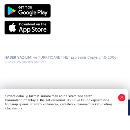
HABER YAZILIMI
ve TURKTICARET.NET projesidir Copyright© 2006-
2026 Tüm hakları saklıdır.
Sizlere daha iyi hizmet sunabilmek adına sitemizde çerez
konumlandırmaktayız. Kişisel verileriniz, KVKK ve GDPR kapsamında
toplanıp işlenir. Sitemizi kullanarak, çerezleri kullanmamızı kabul etmiş
olacaksınız.
Anasayfa
Haber Ara
Yazarlar