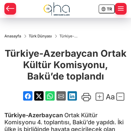
TR
Anasayfa
Türk Dünyası
Türkiye-
Azerbaycan
Ortak
Türkiye-Azerbaycan Ortak
Kültür
Komisyonu,
Bakü’de
Kültür Komisyonu,
toplandı
Bakü’de toplandı
Türkiye-Azerbaycan
Ortak Kültür
Komisyonu 4. toplantısı, Bakü’de yapıldı. İki
ülke iş birliğinde hayata geçirilecek olan