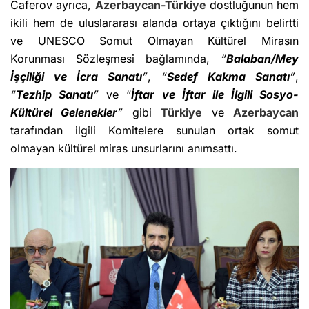
Caferov ayrıca,
Azerbaycan-Türkiye
dostluğunun hem
ikili hem de uluslararası alanda ortaya çıktığını belirtti
ve UNESCO Somut Olmayan Kültürel Mirasın
Korunması Sözleşmesi bağlamında,
“
Balaban/Mey
İşçiliği ve İcra Sanatı
”
,
“
Sedef Kakma Sanatı
”
,
“
Tezhip Sanatı
”
ve “
İftar ve İftar ile İlgili Sosyo-
Kültürel Gelenekler
”
gibi
Türkiye
ve
Azerbaycan
tarafından ilgili Komitelere sunulan ortak somut
olmayan kültürel miras unsurlarını anımsattı.