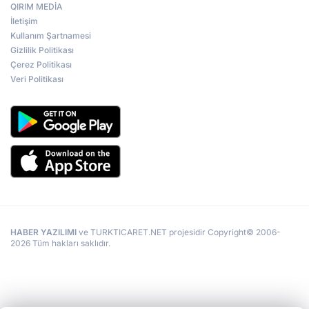
QIRIM MEDİA
İletişim
Kullanım Şartnamesi
Gizlilik Politikası
Çerez Politikası
Veri Politikası
HABER YAZILIMI
ve TURKTICARET.NET projesidir Copyright© 2006-
2026 Tüm hakları saklıdır.