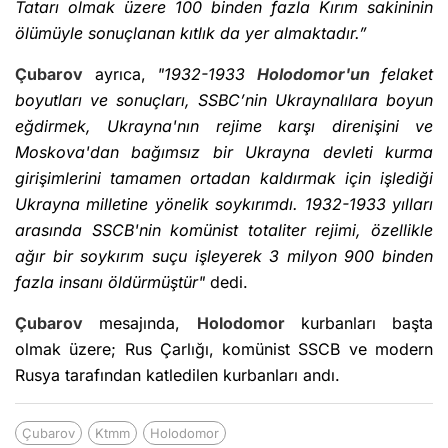
Tatarı olmak üzere 100 binden fazla Kırım sakininin
ölümüyle sonuçlanan kıtlık da yer almaktadır.”
Çubarov
ayrıca,
"1932-1933
Holodomor'un
felaket
boyutları ve sonuçları, SSBC’nin Ukraynalılara boyun
eğdirmek, Ukrayna'nın rejime karşı direnişini ve
Moskova'dan bağımsız bir Ukrayna devleti kurma
girişimlerini tamamen ortadan kaldırmak için işlediği
Ukrayna milletine yönelik soykırımdı. 1932-1933 yılları
arasında SSCB'nin komünist totaliter rejimi, özellikle
ağır bir soykırım suçu işleyerek 3 milyon 900 binden
fazla insanı öldürmüştür"
dedi.
Çubarov
mesajında,
Holodomor
kurbanları başta
olmak üzere; Rus Çarlığı, komünist SSCB ve modern
Rusya tarafından katledilen kurbanları andı.
Çubarov
Ktmm
Holodomor