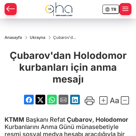
TR
Anasayfa
Ukrayna
Çubarov'dan
Holodomor
kurbanları
Çubarov'dan Holodomor
için anma
mesajı
kurbanları için anma
mesajı
KTMM
Başkanı Refat
Çubarov
,
Holodomor
Kurbanlarını Anma Günü münasebetiyle
resmi sosyal medya hesabı aracılığıyla bir