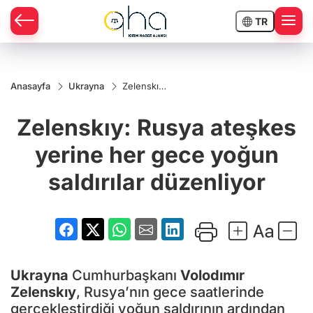
TR
Anasayfa
Ukrayna
Zelenskıy:
Rusya
ateşkes
Zelenskıy: Rusya ateşkes
yerine her
gece
yoğun
yerine her gece yoğun
saldırılar
düzenliyor
saldırılar düzenliyor
Ukrayna
Cumhurbaşkanı
Volodımır
Zelenskıy
, Rusya’nın gece saatlerinde
gerçekleştirdiği yoğun saldırının ardından