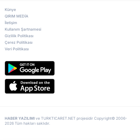
Künye
QIRIM MEDİA
İletişim
Kullanım Şartnamesi
Gizlilik Politikası
Çerez Politikası
Veri Politikası
HABER YAZILIMI
ve TURKTICARET.NET projesidir Copyright© 2006-
2026 Tüm hakları saklıdır.