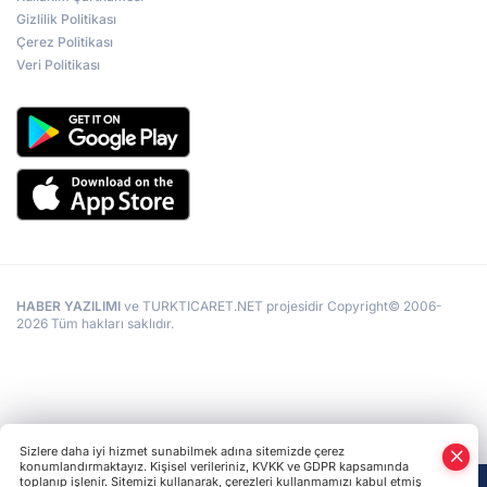
Gizlilik Politikası
Çerez Politikası
Veri Politikası
HABER YAZILIMI
ve TURKTICARET.NET projesidir Copyright© 2006-
2026 Tüm hakları saklıdır.
Sizlere daha iyi hizmet sunabilmek adına sitemizde çerez
konumlandırmaktayız. Kişisel verileriniz, KVKK ve GDPR kapsamında
toplanıp işlenir. Sitemizi kullanarak, çerezleri kullanmamızı kabul etmiş