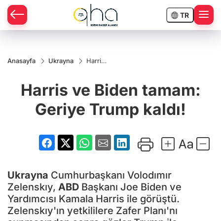
TR
Anasayfa
Ukrayna
Harris
ve
Biden
Harris ve Biden tamam:
tamam:
Geriye
Trump
Geriye Trump kaldı!
kaldı!
Ukrayna
Cumhurbaşkanı Volodımır
Zelenskıy,
ABD
Başkanı Joe Biden ve
Yardımcısı Kamala Harris ile görüştü.
Zelenskıy'ın yetkililere Zafer Planı'nı