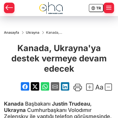
TR
Anasayfa
Ukrayna
Kanada,
Ukrayna'ya
destek
Kanada, Ukrayna'ya
vermeye
devam
edecek
destek vermeye devam
edecek
Kanada
Başbakanı
Justin Trudeau
,
Ukrayna
Cumhurbaşkanı Volodımır
Zelenskıy ile yaptığı telefon görüşmesinde,