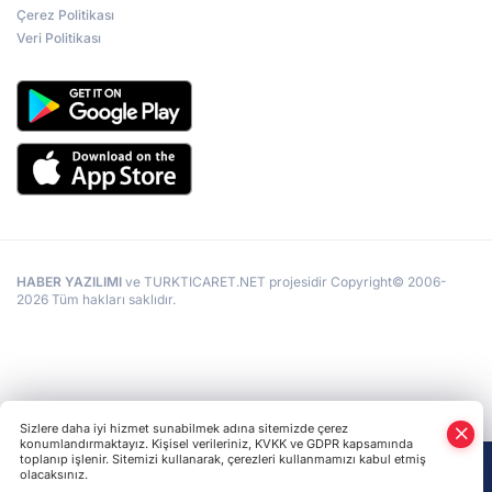
Çerez Politikası
Veri Politikası
HABER YAZILIMI
ve TURKTICARET.NET projesidir Copyright© 2006-
2026 Tüm hakları saklıdır.
Sizlere daha iyi hizmet sunabilmek adına sitemizde çerez
konumlandırmaktayız. Kişisel verileriniz, KVKK ve GDPR kapsamında
toplanıp işlenir. Sitemizi kullanarak, çerezleri kullanmamızı kabul etmiş
olacaksınız.