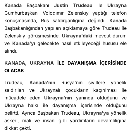
Kanada
Başbakanı
Justin Trudeau
ile
Ukrayna
Cumhurbaşkanı Volodımır Zelenskıy yaptığı telefon
konuşmasında, Rus saldırganlığına değindi.
Kanada
Başbakanlığından yapılan açıklamaya göre Trudeau ile
Zelenskıy görüşmesinde,
Ukrayna'daki
mevcut durum
ve
Kanada'yı
gelecekte nasıl etkileyeceği hususu ele
alındı.
KANADA
,
UKRAYNA
İLE DAYANIŞMA İÇERİSİNDE
OLACAK
Trudeau,
Kanada'nın
Rusya'nın sivillere yönelik
saldırıları ve Ukraynalı çocukların kaçırılması ile
mücadele eden
Ukrayna'nın
yanında olduğunu ve
Ukrayna
halkı ile dayanışma içerisinde olduğunu
belirtti. Ayrıca Başbakan Trudeau,
Ukrayna'ya
yönelik
askeri, mali ve insani gibi yardımların devamlılığına
dikkat çekti.