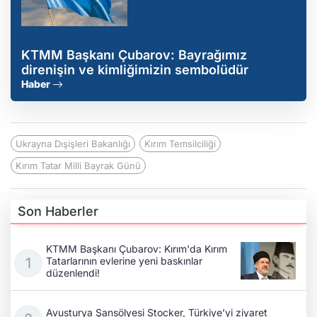
KTMM Başkanı Çubarov: Bayrağımız
direnişin ve kimliğimizin sembolüdür
Haber
Ukrayna Dışişleri Bakanlığı
Kırım Temsilciliği
Kırım Tatar Milli Bayrak Günü
Son Haberler
KTMM Başkanı Çubarov: Kırım'da Kırım
Tatarlarının evlerine yeni baskınlar
düzenlendi!
Avusturya Şansölyesi Stocker, Türkiye’yi ziyaret