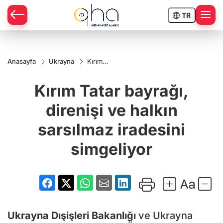
TR
Anasayfa
Ukrayna
Kırım
Tatar
bayrağı,
Kırım Tatar bayrağı,
direnişi
ve halkın
sarsılmaz
direnişi ve halkın
iradesini
simgeliyor
sarsılmaz iradesini
simgeliyor
Ukrayna Dışişleri Bakanlığı
ve Ukrayna